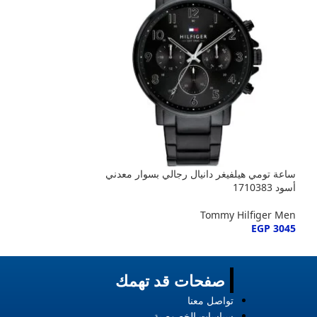
ساعة تومي هيلفيغر دانيال رجالي بسوار معدني
ساعة تومي هيلفيغر
أسود 1710383
1791062
my Hilfiger Men
Tommy Hilfiger Men
EGP
3045
EGP
3045
صفحات قد تهمك
تواصل معنا
سياسات الخصوصية