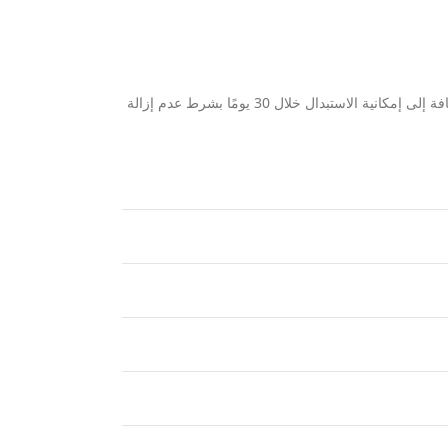
يقدم متجر المهندس للساعات تجربة شراء آمنة ومضمونة تتيح لك معاينة الساعة وفحصها بدقة قبل الدفع. نوفر لك ضمانًا لمدة عامين ضد عيوب الصناعة، بالإضافة إلى إمكانية الاستبدال خلال 30 يومًا بشرط عدم إزالة