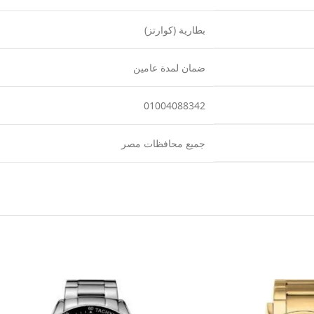
بطارية (كوارتز)
ضمان لمدة عامين
01004088342
جميع محافظات مصر