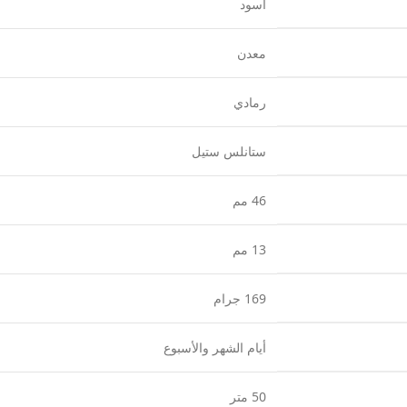
أسود
معدن
رمادي
ستانلس ستيل
46 مم
13 مم
169 جرام
أيام الشهر والأسبوع
50 متر