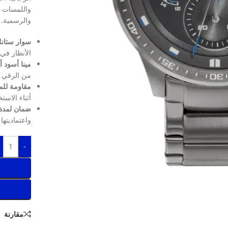
واللمسات ا
والرسمية.
سوار ستان
الأنظار في
مينا أسود أ
من الرقي 
مقاومة للماء حت
أثناء الاست
ضمان لمدة
واعتماديتها
-
مقارنة