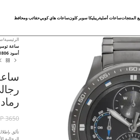
ع المنتجات
ساعات أصلية
ريبليكا سوبر كلون
ساعات هاي كوبي
حقائب ومحافظ
الرئيسية
/
سا
ساعة تومي 
أسود 1791806
ساعة
رجال
رمادي 
GP
3650
تألق بإطلال
الرجالية ال