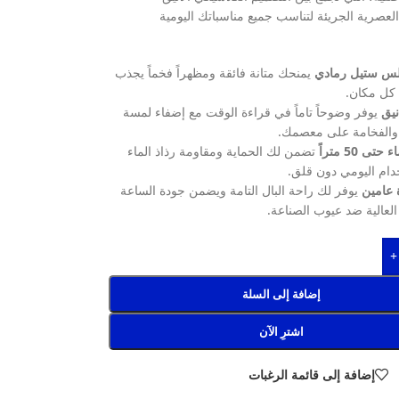
لعصرية الجريئة لتناسب جميع مناسباتك اليومية
لس ستيل رمادي
يمنحك متانة فائقة ومظهراً فخماً يجذب
 كل مكان.
نيق
يوفر وضوحاً تاماً في قراءة الوقت مع إضفاء لمسة
والفخامة على معصمك.
ى 50 متراً
تضمن لك الحماية ومقاومة رذاذ الماء
خدام اليومي دون قلق.
 عامين
يوفر لك راحة البال التامة ويضمن جودة الساعة
 العالية ضد عيوب الصناعة.
+
إضافة إلى السلة
اشترِ الآن
إضافة إلى قائمة الرغبات