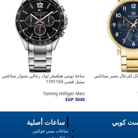
يال للرجال بسير ستانلس
ساعة تومي هيلفيغر لوك رجالي بسوار ستانلس
ستيل فضي 1791104
Tommy Hilfiger Men
EGP
3040
ت كوبي
ساعات أصلية
ساعات ميني فوكس
ساعات جيس