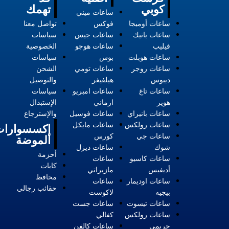
كوبي
تهمك
ساعات ميني
ساعات أوميجا
فوكس
تواصل معنا
ساعات باتيك
ساعات جيس
سياسات
فيليب
ساعات هوجو
الخصوصية
ساعات هوبلت
بوس
سياسات
ساعات روجر
ساعات تومي
الشحن
ديبوس
هيلفيغر
والتوصيل
ساعات تاغ
ساعات امبريو
سياسات
هوير
ارماني
الإستبدال
ساعات بانيراي
ساعات فوسيل
والإسترجاع
ساعات رولكس
ساعات مايكل
إكسسوارات
ساعات جي
كورس
الموضة
شوك
ساعات ديزل
أحزمة
ساعات كاسيو
ساعات
كابات
أديفيس
مازيراتي
محافظ
ساعات اوديمار
ساعات
حقائب رجالي
بيجيه
لاكوست
ساعات تيسوت
ساعات جست
ساعات رولكس
كفالي
حريمي
ساعات كالفن