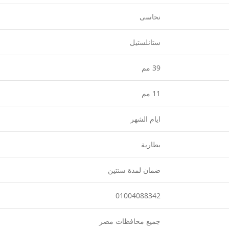
نحاسى
ستانلستيل
39 مم
11 مم
ايام الشهر
بطارية
ضمان لمدة سنتين
01004088342
جميع محافظات مصر