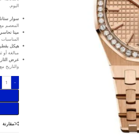
اليوم.
سوار ستان
المعصم مع 
مينا نحاسي
المناسبات ا
هيكل بقطر 39 مم
مبالغة أو ث
عرض التاريخ
والتاريخ م
-
مقارنة