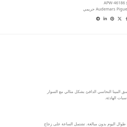
:
APW-46186
Audemars Pigu حريمي
اسق المينا النحاسي الدافئ بشكل مثالي مع السوار
بات الهادئة.
فضل قطرها البالغ 39 مم وسُمكها الذي يصل إلى 11 مم، مما يجعلها مناسبة وعملية طوال اليوم بدون مبالغة. تشتمل الساعة على زجاج