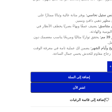
لس ستيل نحاسي:
يوفر متانة عالية وثباتًا ممتازًا على
مظهر ذهبي دافئ ومميز.
 متناسق:
يضيف عمقًا وبهاءً بصريًا يخطف الأنظار في
ليومية والهادئة.
:
يحقق توازنًا مثاليًا ومريحًا يناسب معصمك دون
قل.
 وأيام الشهر:
يضمن لكِ عملية تامة في معرفة الوقت
ع زجاج مقاوم للخدش يحمي جمال الساعة.
+
إضافة إلى السلة
اشترِ الآن
إضافة إلى قائمة الرغبات