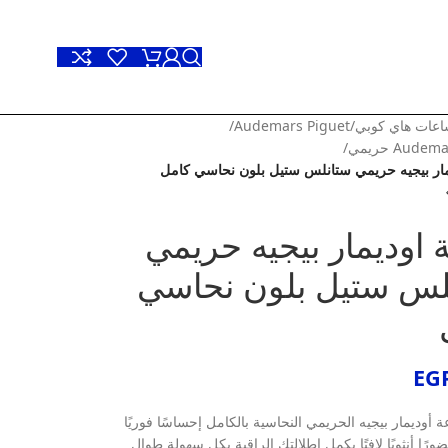
عات هاي كوبي
/
Audemars Piguet
/
Aud حريمي
/
ار بيجيه حريمي ستانلس ستيل بلون نحاسي كامل
اوديمار بيجيه حريمي
لس ستيل بلون نحاسي
EG
أوديمار بيجيه الحريمي النحاسية بالكامل إحساسًا فوريًا
ورًا أنثويًا لافتًا يكمل إطلالتك الراقية بكل سهولة طوال