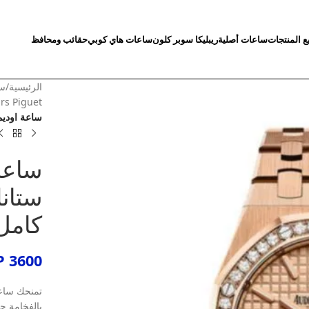
ع المنتجات
ساعات أصلية
ريبليكا سوبر كلون
ساعات هاي كوبي
حقائب ومحافظ
الرئيسية
/
سا
emars Piguet
ساعة اوديم
ساعة 
ستان
كامل
P
3600
تمنحك ساعة 
بالفخامة حض