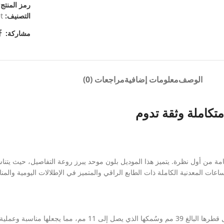
رمز المنتج
التصنيف:
et
مشاركة:
الوصف
معلومات إضافية
مراجعات (0)
متكاملة وثقة تدوم
فخامة من أول نظرة. يتميز هذا الموديل بلون موحد يبرز روعة التفاصيل، حيث يتن
المعدنية الكاملة ذات الطابع الراقي والمتميز في الإطلالات اليومية والمناس
تمنحك الساعة توازناً جميلاً بين الحضور الأنيق والراحة التامة على المعصم ب