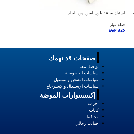
ط
استيك ساعة بلون اسود من الجلد
استيك ساعة بلون بن
قطع غيار
قطع غيار
EGP
325
EGP
325
صفحات قد تهمك
تواصل معنا
سياسات الخصوصية
سياسات الشحن والتوصيل
سياسات الإستبدال والإسترجاع
إكسسوارات الموضة
أحزمة
كابات
محافظ
حقائب رجالي