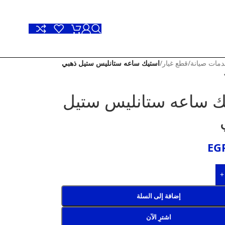
مات صيانة
/
قطع غيار
/
استيك ساعه ستانليس ستيل ذهبي
ك ساعه ستانليس ستيل
EG
+
إضافة إلى السلة
اشترِ الآن