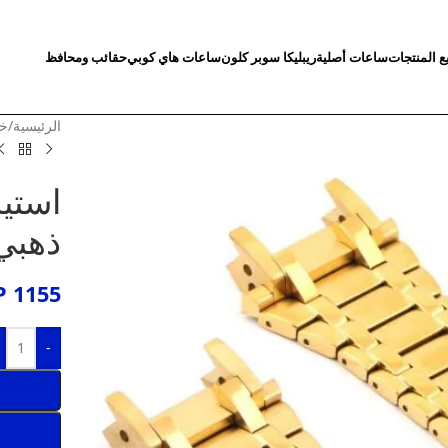
ع المنتجات
ساعات أصلية
ريبليكا سوبر كلون
ساعات هاي كوبي
حقائب ومحافظ
الرئيسية
/
خد
استي
ذهبي
P
1155
-