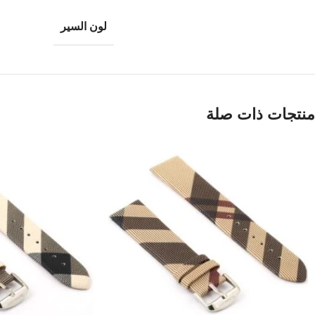
لون السير
منتجات ذات صلة