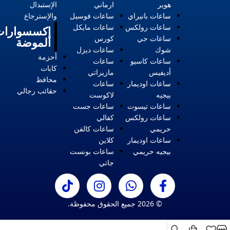
هوير
ارماني
الإستبدال
ساعات بانيراي
ساعات فوسيل
والإسترجاع
ساعات رولكس
ساعات مايكل
إكسسوارات
ساعات جي
كورس
الموضة
شوك
ساعات ديزل
أحزمة
ساعات كاسيو
ساعات
كابات
أديفيس
مازيراتي
محافظ
ساعات اوديمار
ساعات
حقائب رجالي
بيجيه
لاكوست
ساعات تيسوت
ساعات جست
ساعات رولكس
كفالي
حريمي
ساعات كالفن
ساعات اوديمار
كلاين
بيجيه حريمي
ساعات بونست
جاتي
© 2026 جميع الحقوق محفوظة.