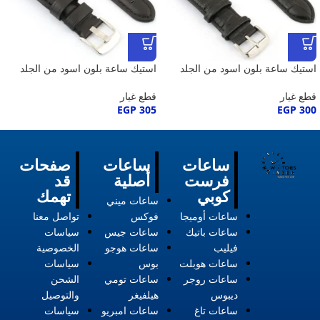
استيك ساعة بلون اسود من الجلد
استيك ساعة بلون اسود من الجلد
قطع غيار
قطع غيار
EGP
305
EGP
300
ساعات
ساعات
صفحات
فرست
أصلية
قد
كوبي
تهمك
ساعات ميني
ساعات أوميجا
فوكس
تواصل معنا
ساعات باتيك
ساعات جيس
سياسات
فيليب
ساعات هوجو
الخصوصية
ساعات هوبلت
بوس
سياسات
ساعات روجر
ساعات تومي
الشحن
ديبوس
هيلفيغر
والتوصيل
ساعات تاغ
ساعات امبريو
سياسات