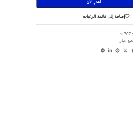
اشترِ الآن
إضافة إلى قائمة الرغبات
:
st707
طع غيار