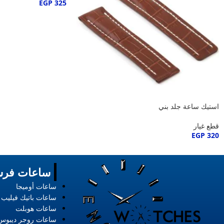
EGP
325
استيك ساعة جلد بني
قطع غيار
EGP
320
ساعات فرس
ساعات أوميجا
ساعات باتيك فيليب
ساعات هوبلت
ساعات روجر ديبوس