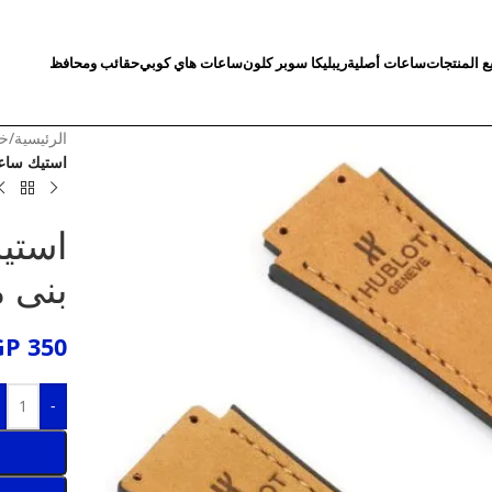
ع المنتجات
ساعات أصلية
ريبليكا سوبر كلون
ساعات هاي كوبي
حقائب ومحافظ
الرئيسية
/
خد
استيك ساعة
استي
بنى 
GP
350
-