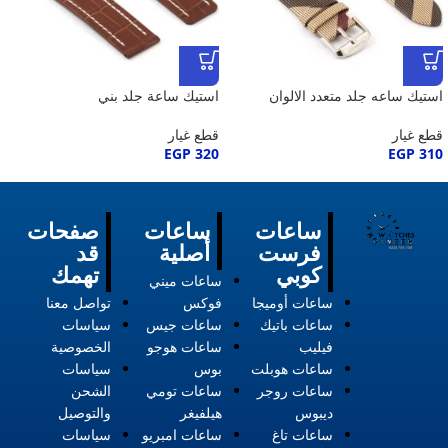
استيك ساعه جلد متعدد الالوان
استيك ساعة جلد بني
قطع غيار
قطع غيار
EGP
320
EGP
310
ساعات
ساعات
صفحات
فرست
أصلية
قد
كوبي
تهمك
ساعات ميني
ساعات أوميجا
فوكس
تواصل معنا
ساعات باتيك
ساعات جيس
سياسات
فيليب
ساعات هوجو
الخصوصية
ساعات هوبلت
بوس
سياسات
ساعات روجر
ساعات تومي
الشحن
ديبوس
هيلفيغر
والتوصيل
ساعات تاغ
ساعات امبريو
سياسات