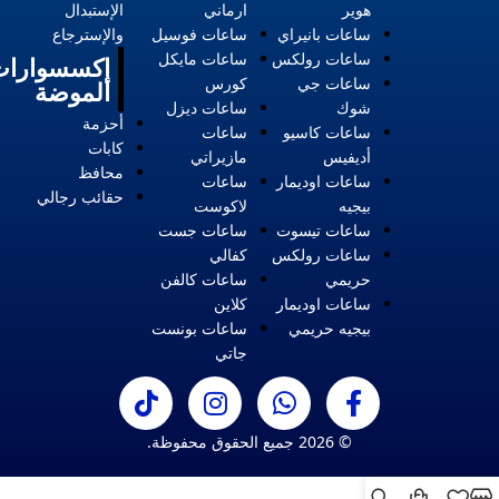
هوير
ارماني
الإستبدال
ساعات بانيراي
ساعات فوسيل
والإسترجاع
ساعات رولكس
ساعات مايكل
إكسسوارات
ساعات جي
كورس
الموضة
شوك
ساعات ديزل
أحزمة
ساعات كاسيو
ساعات
كابات
أديفيس
مازيراتي
محافظ
ساعات اوديمار
ساعات
حقائب رجالي
بيجيه
لاكوست
ساعات تيسوت
ساعات جست
ساعات رولكس
كفالي
حريمي
ساعات كالفن
ساعات اوديمار
كلاين
بيجيه حريمي
ساعات بونست
جاتي
© 2026 جميع الحقوق محفوظة.