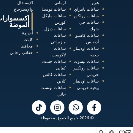
هوير
ارماني
الإستبدال
ساعات بانيراي
ساعات فوسيل
والإسترجاع
ساعات رولكس
ساعات مايكل
إكسسوارات
ساعات جي
كورس
الموضة
شوك
ساعات ديزل
أحزمة
ساعات كاسيو
ساعات
كابات
أديفيس
مازيراتي
محافظ
ساعات اوديمار
ساعات
حقائب رجالي
بيجيه
لاكوست
ساعات تيسوت
ساعات جست
ساعات رولكس
كفالي
حريمي
ساعات كالفن
ساعات اوديمار
كلاين
بيجيه حريمي
ساعات بونست
جاتي
© 2026 جميع الحقوق محفوظة.