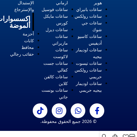
هوير
ارماني
الإستبدال
ساعات بانيراي
ساعات فوسيل
والإسترجاع
ساعات رولكس
ساعات مايكل
إكسسوارات
ساعات جي
كورس
الموضة
شوك
ساعات ديزل
أحزمة
ساعات كاسيو
ساعات
كابات
أديفيس
مازيراتي
محافظ
ساعات اوديمار
ساعات
حقائب رجالي
بيجيه
لاكوست
ساعات تيسوت
ساعات جست
ساعات رولكس
كفالي
حريمي
ساعات كالفن
ساعات اوديمار
كلاين
بيجيه حريمي
ساعات بونست
جاتي
© 2026 جميع الحقوق محفوظة.