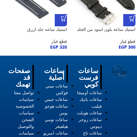
استيك ساعة بلون اسود من الجلد
استيك ساعه جلد ازرق
قطع غيار
قطع غيار
EGP
320
EGP
300
ساعات
ساعات
صفحات
فرست
أصلية
قد
كوبي
تهمك
ساعات ميني
ساعات أوميجا
فوكس
تواصل معنا
ساعات باتيك
ساعات جيس
سياسات
فيليب
ساعات هوجو
الخصوصية
ساعات هوبلت
بوس
سياسات
ساعات روجر
ساعات تومي
الشحن
ديبوس
هيلفيغر
والتوصيل
ساعات تاغ
ساعات امبريو
سياسات