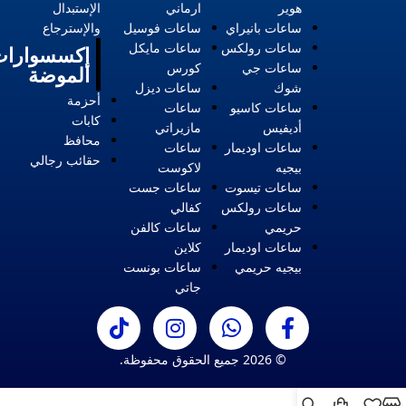
هوير
ارماني
الإستبدال
ساعات بانيراي
ساعات فوسيل
والإسترجاع
ساعات رولكس
ساعات مايكل
إكسسوارات
ساعات جي
كورس
الموضة
شوك
ساعات ديزل
أحزمة
ساعات كاسيو
ساعات
كابات
أديفيس
مازيراتي
محافظ
ساعات اوديمار
ساعات
حقائب رجالي
بيجيه
لاكوست
ساعات تيسوت
ساعات جست
ساعات رولكس
كفالي
حريمي
ساعات كالفن
ساعات اوديمار
كلاين
بيجيه حريمي
ساعات بونست
جاتي
© 2026 جميع الحقوق محفوظة.