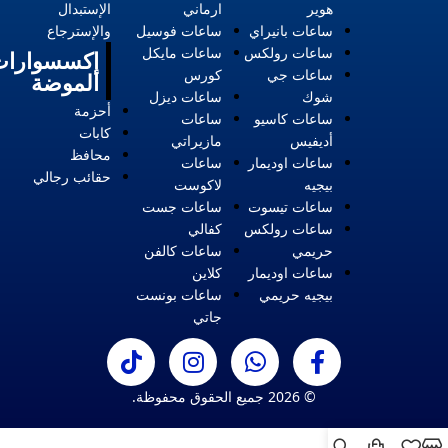
هوير
ارماني
الإستبدال
ساعات بانيراي
ساعات فوسيل
والإسترجاع
ساعات رولكس
ساعات مايكل
إكسسوارات
ساعات جي
كورس
الموضة
شوك
ساعات ديزل
أحزمة
ساعات كاسيو
ساعات
كابات
أديفيس
مازيراتي
محافظ
ساعات اوديمار
ساعات
حقائب رجالي
بيجيه
لاكوست
ساعات تيسوت
ساعات جست
ساعات رولكس
كفالي
حريمي
ساعات كالفن
ساعات اوديمار
كلاين
بيجيه حريمي
ساعات بونست
جاتي
© 2026 جميع الحقوق محفوظة.