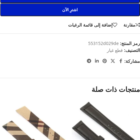
اشترِ الآن
مقارنة
إضافة إلى قائمة الرغبات
رمز المنتج:
553152d029de
التصنيف:
قطع غيار
مشاركة:
منتجات ذات صلة