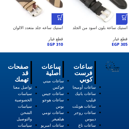
استيك ساعة بلون اسود من الجلد
استيك ساعه جلد متعدد الالوان
قطع غيار
قطع غيار
EGP
310
EGP
305
ساعات
ساعات
صفحات
فرست
أصلية
قد
كوبي
تهمك
ساعات ميني
ساعات أوميجا
فوكس
تواصل معنا
ساعات باتيك
ساعات جيس
سياسات
فيليب
ساعات هوجو
الخصوصية
ساعات هوبلت
بوس
سياسات
ساعات روجر
ساعات تومي
الشحن
ديبوس
هيلفيغر
والتوصيل
ساعات تاغ
ساعات امبريو
سياسات