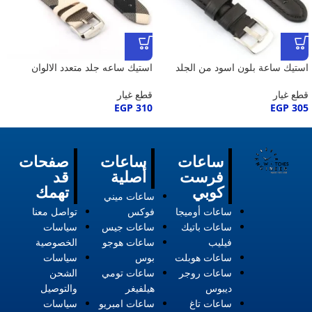
استيك ساعة بلون اسود من الجلد
استيك ساعه جلد متعدد الالوان
قطع غيار
قطع غيار
EGP
310
EGP
305
ساعات
ساعات
صفحات
فرست
أصلية
قد
كوبي
تهمك
ساعات ميني
ساعات أوميجا
فوكس
تواصل معنا
ساعات باتيك
ساعات جيس
سياسات
فيليب
ساعات هوجو
الخصوصية
ساعات هوبلت
بوس
سياسات
ساعات روجر
ساعات تومي
الشحن
ديبوس
هيلفيغر
والتوصيل
ساعات تاغ
ساعات امبريو
سياسات