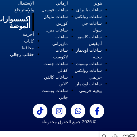
هوير
ارماني
الإستبدال
ساعات بانيراي
ساعات فوسيل
والإسترجاع
ساعات رولكس
ساعات مايكل
إكسسوارات
ساعات جي
كورس
الموضة
شوك
ساعات ديزل
أحزمة
ساعات كاسيو
ساعات
كابات
أديفيس
مازيراتي
محافظ
ساعات اوديمار
ساعات
حقائب رجالي
بيجيه
لاكوست
ساعات تيسوت
ساعات جست
ساعات رولكس
كفالي
حريمي
ساعات كالفن
ساعات اوديمار
كلاين
بيجيه حريمي
ساعات بونست
جاتي
© 2026 جميع الحقوق محفوظة.