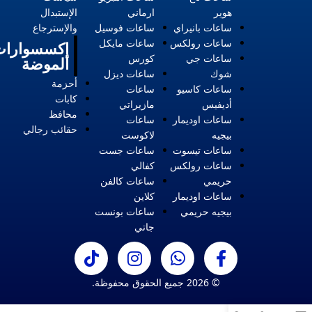
هوير
ارماني
الإستبدال
ساعات بانيراي
ساعات فوسيل
والإسترجاع
ساعات رولكس
ساعات مايكل
إكسسوارات
ساعات جي
كورس
الموضة
شوك
ساعات ديزل
أحزمة
ساعات كاسيو
ساعات
كابات
أديفيس
مازيراتي
محافظ
ساعات اوديمار
ساعات
حقائب رجالي
بيجيه
لاكوست
ساعات تيسوت
ساعات جست
ساعات رولكس
كفالي
حريمي
ساعات كالفن
ساعات اوديمار
كلاين
بيجيه حريمي
ساعات بونست
جاتي
© 2026 جميع الحقوق محفوظة.