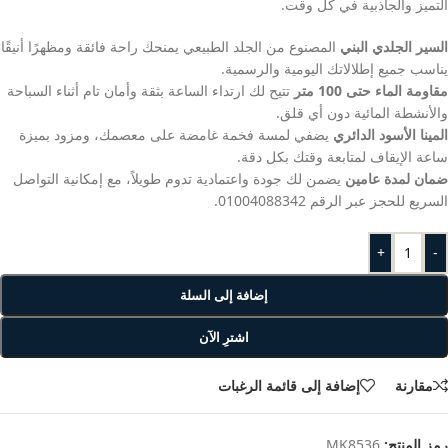
التميز والجاذبية في كل وقت.
السير الجلدي البني
المصنوع من الجلد الطبيعي يمنحك راحة فائقة ومظهرًا أنيقًا
يناسب جميع إطلالاتك اليومية والرسمية.
مقاومة الماء حتى 100 متر
تتيح لك ارتداء الساعة بثقة وأمان تام أثناء السباحة
والأنشطة المائية دون أي قلق.
المينا الأسود الدائري
يضفي لمسة فخمة غامضة على معصمك، ومزود بميزة
ساعة الإيقاف لمتابعة وقتك بكل دقة.
ضمان لمدة عامين
يضمن لك جودة واعتمادية تدوم طويلاً، مع إمكانية التواصل
السريع للحجز عبر الرقم 01004088342.
+
-
إضافة إلى السلة
اشترِ الآن
مقارنة
إضافة إلى قائمة الرغبات
رمز المنتج:
MK8536