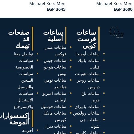
Michael Kors Men
Michael Kors Men
EGP
3645
EGP
3600
ساعات
ساعات
صفحات
فرست
أصلية
قد
كوبي
تهمك
ساعات ميني
ساعات أوميجا
فوكس
تواصل معنا
ساعات باتيك
ساعات جيس
سياسات
فيليب
ساعات هوجو
الخصوصية
ساعات هوبلت
بوس
سياسات
ساعات روجر
ساعات تومي
الشحن
ديبوس
هيلفيغر
والتوصيل
ساعات تاغ
ساعات امبريو
سياسات
هوير
ارماني
الإستبدال
ساعات بانيراي
ساعات فوسيل
والإسترجاع
ساعات رولكس
ساعات مايكل
إكسسوارات
ساعات جي
كورس
الموضة
شوك
ساعات ديزل
أحزمة
ساعات كاسيو
ساعات