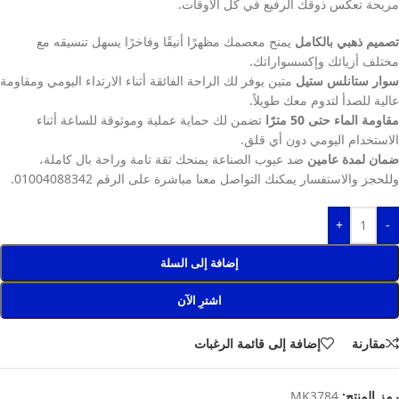
مريحة تعكس ذوقك الرفيع في كل الأوقات.
تصميم ذهبي بالكامل
يمنح معصمك مظهرًا أنيقًا وفاخرًا يسهل تنسيقه مع
مختلف أزيائك وإكسسواراتك.
سوار ستانلس ستيل
متين يوفر لك الراحة الفائقة أثناء الارتداء اليومي ومقاومة
عالية للصدأ لتدوم معك طويلاً.
مقاومة الماء حتى 50 مترًا
تضمن لك حماية عملية وموثوقة للساعة أثناء
الاستخدام اليومي دون أي قلق.
ضمان لمدة عامين
ضد عيوب الصناعة يمنحك ثقة تامة وراحة بال كاملة،
وللحجز والاستفسار يمكنك التواصل معنا مباشرة على الرقم 01004088342.
+
-
إضافة إلى السلة
اشترِ الآن
مقارنة
إضافة إلى قائمة الرغبات
رمز المنتج:
MK3784