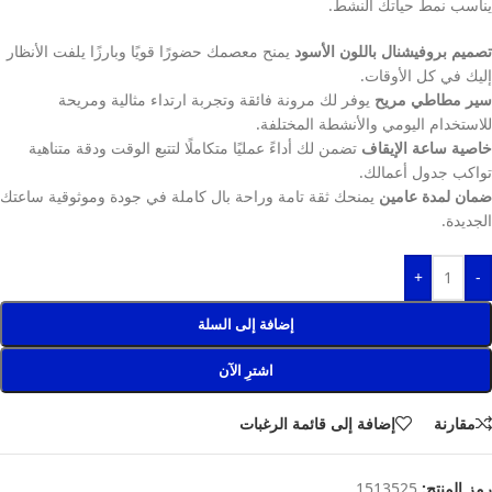
يناسب نمط حياتك النشط.
تصميم بروفيشنال باللون الأسود
يمنح معصمك حضورًا قويًا وبارزًا يلفت الأنظار
إليك في كل الأوقات.
سير مطاطي مريح
يوفر لك مرونة فائقة وتجربة ارتداء مثالية ومريحة
للاستخدام اليومي والأنشطة المختلفة.
خاصية ساعة الإيقاف
تضمن لك أداءً عمليًا متكاملًا لتتبع الوقت ودقة متناهية
تواكب جدول أعمالك.
ضمان لمدة عامين
يمنحك ثقة تامة وراحة بال كاملة في جودة وموثوقية ساعتك
الجديدة.
+
-
إضافة إلى السلة
اشترِ الآن
مقارنة
إضافة إلى قائمة الرغبات
رمز المنتج:
1513525