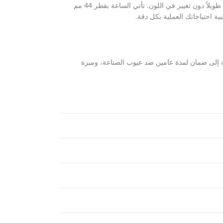
تم تزويد الساعة بسوار معدني فاخر مصنوع من الستانلس ستيل يمزج بأناقة بين اللونين الفضي والذهبي، مما يوفر لك متانة استثنائية ومظهراً ملكياً جذاباً يدوم طويلاً دون تغيير في اللون. تأتي الساعة بقطر 44 مم
افة إلى ضمان لمدة عامين ضد عيوب الصناعة، وميزة