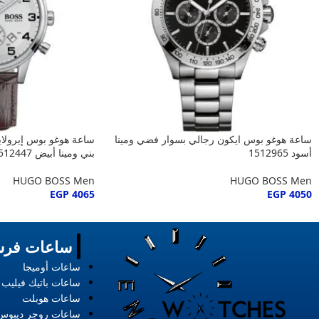
ساعة هوغو بوس ايكون رجالي بسوار فضي ومينا
ساعة هوغو بوس إيرولاي
أسود 1512965
بني ومينا أبيض 1512447
HUGO BOSS Men
HUGO BOSS Men
EGP
4065
EGP
4050
ساعات فرس
ساعات أوميجا
ساعات باتيك فيليب
ساعات هوبلت
ساعات روجر ديبوس