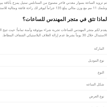
وسُمك 11 مم مع وزن مثالي يبلغ 135 جراماً ليوفر لك راحة فائقة ومثالية للاستخدام اليومي المستمر، بالإضافة إلى وظيفة ساعة الإيقاف وعرض أيام الشهر لتلبية احتياجاتك العملية بكل دقة.
لماذا تثق في متجر المهندس للساعات؟
يقدم لكم متجر المهندس للساعات تجربة شراء موثوقة وآمنة تماماً؛ حيث تتيح ال
الاستبدال خلال 30 يوماً بشرط عدم إزالة الغلاف البلاستيكي الشفاف المطاط.
الماركة
نوع الموديل
النوع
شكل الساعه
نوع العرض