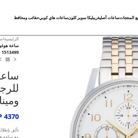
ع المنتجات
ساعات أصلية
ريبليكا سوبر كلون
ساعات هاي كوبي
حقائب ومحافظ
الرئيسية
/
سا
ساعة هوغو 
1513499
ساعة
للرج
ومينا أب
P
4370
تألق بإطلال
مع ساعة هو