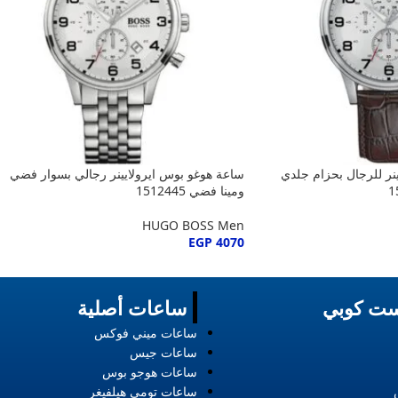
نر للرجال بحزام جلدي
ساعة هوغو بوس ايرولايينر رجالي بسوار فضي
ومينا فضي 1512445
HUGO BOSS Men
EGP
4070
ت كوبي
ساعات أصلية
ساعات ميني فوكس
ساعات جيس
ساعات هوجو بوس
ساعات تومي هيلفيغر