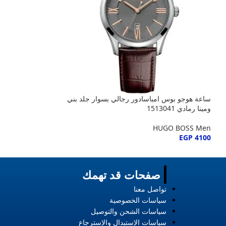
ساعة هوجو بوس امباسادور رجالي بسوار جلد بني
ساعة هوجو بوس اير
ومينا رمادي 1513041
جلد بني ومينا أسود 1513079
HUGO BOSS Men
HUGO BOSS Men
EGP
4105
EGP
4100
صفحات قد تهمك
تواصل معنا
سياسات الخصوصية
سياسات الشحن والتوصيل
سياسات الإستبدال والإسترجاع