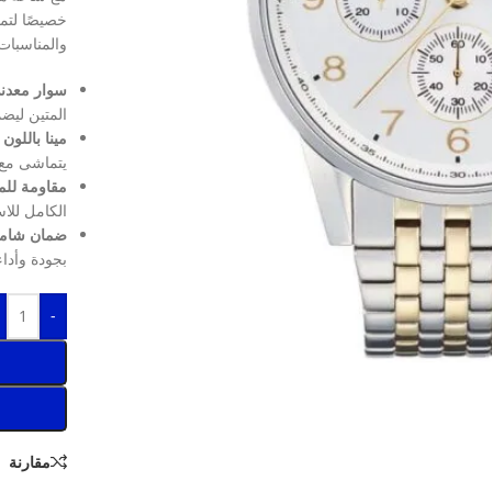
خصيصًا لتمن
والمناسبات
سوار معدني
المتين ليضم
مينا باللون 
يتماشى مع 
مقاومة للماء 
الكامل للا
ضمان شامل
بجودة وأداء
-
مقارنة