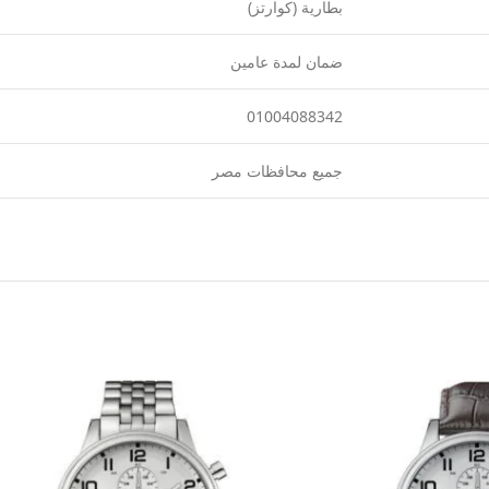
بطارية (كوارتز)
ضمان لمدة عامين
01004088342
جميع محافظات مصر