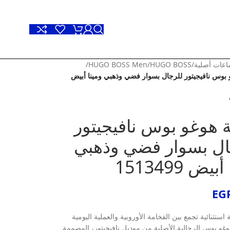
عات أصلية
/
HUGO BOSS
/
HUGO BOSS Men
/
بوس نافيجيتور للرجال بسوار فضي وذهبي ومينا أبيض
 هوغو بوس نافيجيتور
ال بسوار فضي وذهبي
يض 1513499
EG
ة استثنائية تجمع بين الفخامة الأوروبية والعملية اليومية
غو بوس الرجالية الأصلية من موديل نافيجيتور، المصممة