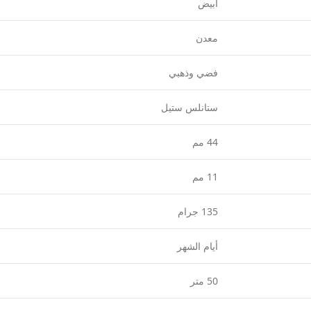
أبيض
معدن
فضي وذهبي
ستانلس ستيل
44 مم
11 مم
135 جرام
أيام الشهر
50 متر