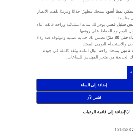
يكي بمينا أسود
يمنحك مظهرًا جذابًا وفريدًا يلفت الأنظار
 مناسبة.
لس ستيل فضي
يوفر لك متانة استثنائية وراحة فائقة أثناء
ال اليوم مع الحفاظ على رونقها.
ى 30 مترًا
تضمن لك حماية عملية وموثوقة ضد رذاذ
جئ والاستخدام اليومي المعتاد.
 عامين
يمنحك راحة البال التامة وثقة كاملة في جودة
ك الجديدة من متجر المهندس للساعات.
+
إضافة إلى السلة
اشترِ الآن
إضافة إلى قائمة الرغبات
:
1513588