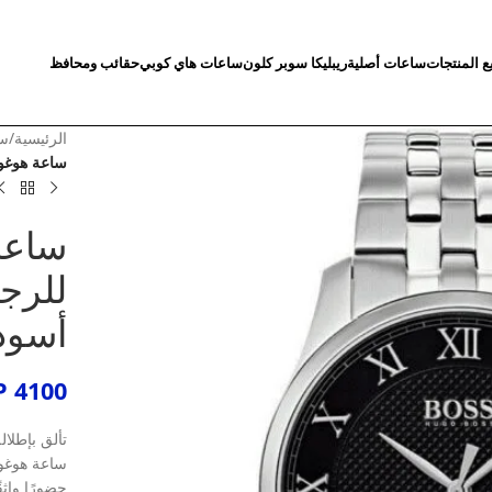
ع المنتجات
ساعات أصلية
ريبليكا سوبر كلون
ساعات هاي كوبي
حقائب ومحافظ
الرئيسية
/
سا
ساعة هوغو ب
ساعة
للرج
أسود 13588
P
4100
تألق بإطلال
ساعة هوغو 
حضورًا واثق