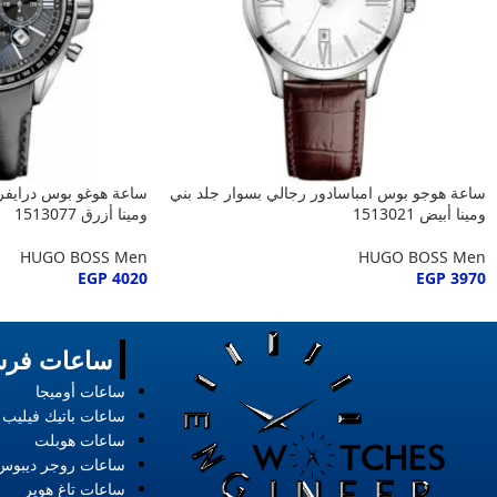
ساعة هوجو بوس امباسادور رجالي بسوار جلد بني
ساعة هوغو بوس درايفر
ومينا أبيض 1513021
ومينا أزرق 1513077
HUGO BOSS Men
HUGO BOSS Men
EGP
4020
EGP
3970
ساعات فرس
ساعات أوميجا
ساعات باتيك فيليب
ساعات هوبلت
ساعات روجر ديبوس
ساعات تاغ هوير