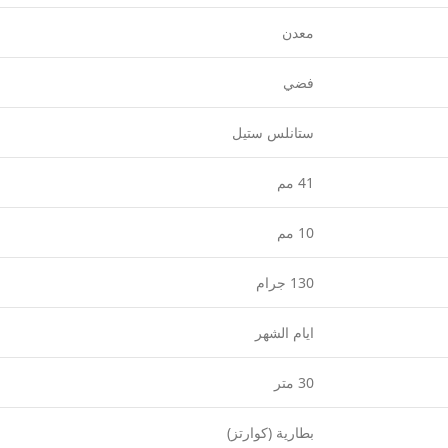
معدن
فضي
ستانلس ستيل
41 مم
10 مم
130 جرام
ايام الشهر
30 متر
بطارية (كوارتز)