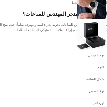
لتناسب نمط حياتك النشط.
لماذا تثق في متجر المهندس للساعات؟
يوفر لكم متجر المهندس للساعات تجربة شراء آمنة وموثوقة تماماً؛ حيث تتيح ال
خلال 30 يوماً بشرط عدم إزالة الغلاف البلاستيكي الشفاف المطاط.
الماركة
نوع الموديل
النوع
شكل الساعه
نوع العرض
لون المينا