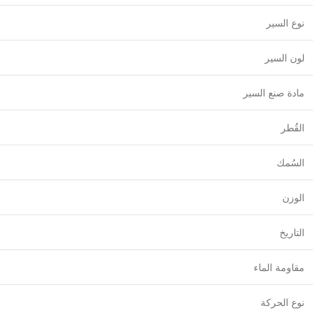
نوع السير
لون السير
مادة صنع السير
القُطر
السُمك
الوزن
التاريخ
مقاومة الماء
نوع الحركة