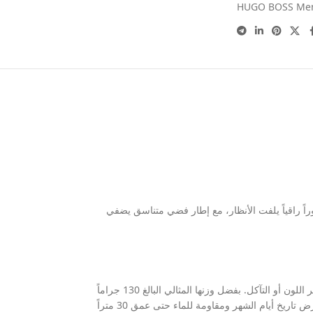
HUGO BOSS Me
راً راقياً يلفت الأنظار، مع إطار فضي متناسق يضفي
تم تزويد الساعة بسوار معدني مصنع من الستانلس ستيل باللون الفضي المتين، مما يوفر لك راحة فائقة ومثالية للاستخدام اليومي المستمر دون القلق من تغيير اللون أو التآكل. بفضل وزنها المثالي البالغ 130 جراماً
وقُطرها المتناسق البالغ 41 مم وسُمكها الذي يصل إلى 10 مم، تعد هذه القطعة خياراً ممتازاً للرجل الذي يبحث عن التميز والعملية؛ حيث تأتي مزودة بخاصية عرض تاريخ أيام الشهر ومقاومة للماء حتى عمق 30 متراً