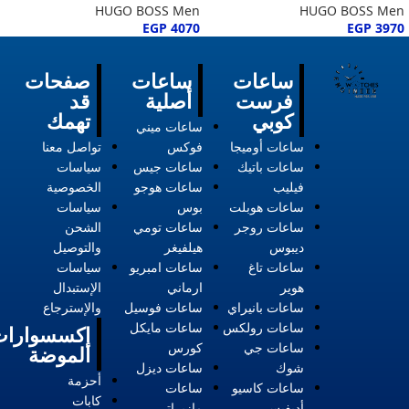
HUGO BOSS Men
HUGO BOSS Men
EGP
4070
EGP
3970
ساعات
ساعات
صفحات
فرست
أصلية
قد
كوبي
تهمك
ساعات ميني
ساعات أوميجا
فوكس
تواصل معنا
ساعات باتيك
ساعات جيس
سياسات
فيليب
ساعات هوجو
الخصوصية
ساعات هوبلت
بوس
سياسات
ساعات روجر
ساعات تومي
الشحن
ديبوس
هيلفيغر
والتوصيل
ساعات تاغ
ساعات امبريو
سياسات
هوير
ارماني
الإستبدال
ساعات بانيراي
ساعات فوسيل
والإسترجاع
ساعات رولكس
ساعات مايكل
إكسسوارات
ساعات جي
كورس
الموضة
شوك
ساعات ديزل
أحزمة
ساعات كاسيو
ساعات
كابات
أديفيس
مازيراتي