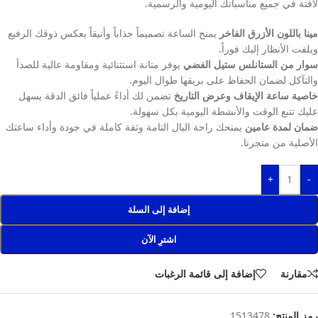
لافتة في جميع مناسباتك اليومية والرسمية.
مينا باللون الأزرق الفاخر
يمنح الساعة تصميماً جذاباً وأنيقاً يعكس ذوقك الرفيع
ويلفت الأنظار إليك فوراً.
سوار من الستانلس ستيل الفضي
يوفر متانة استثنائية ومقاومة عالية للصدأ
والتآكل لضمان الحفاظ على بريقها طوال اليوم.
خاصية ساعة الإيقاف وعرض التاريخ
تضمن لك أداءً عملياً فائق الدقة يسهل
عليك تتبع الوقت والأنشطة اليومية بكل سهولة.
ضمان لمدة عامين
يمنحك راحة البال التامة وثقة كاملة في جودة وأداء ساعتك
الأصلية من متجرنا.
+
-
إضافة إلى السلة
اشترِ الآن
مقارنة
إضافة إلى قائمة الرغبات
رمز المنتج:
1513478