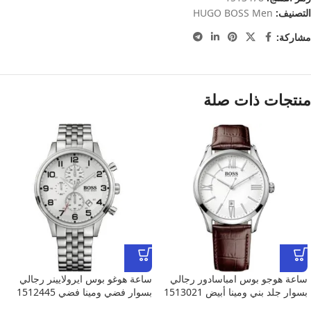
التصنيف:
HUGO BOSS Men
مشاركة:
منتجات ذات صلة
ساعة هوجو بوس امباسادور رجالي
ساعة هوغو بوس ايرولايينر رجالي
بسوار جلد بني ومينا أبيض 1513021
بسوار فضي ومينا فضي 1512445