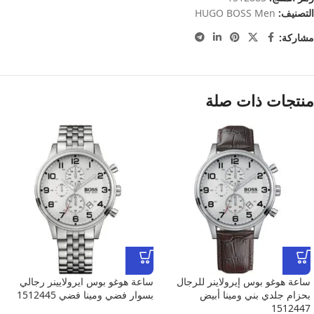
التصنيف:
HUGO BOSS Men
مشاركة:
منتجات ذات صلة
ساعة هوغو بوس إيرولاينر للرجال
ساعة هوغو بوس ايرولايينر رجالي
بحزام جلدي بني ومينا أبيض
بسوار فضي ومينا فضي 1512445
1512447