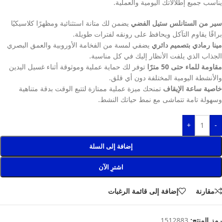
يناسب جميع إطلالاتك اليومية والعملية.
سير من الستانلس ستيل الفضي
يضمن لك متانة استثنائية ومظهرًا كلاسيكيًا
براقًا يقاوم التآكل ويحافظ على رونقه لفترات طويلة.
مينا رمادي بتصميم دائري
يضفي لمسة من الفخامة الأوروبية والعمق البصري
الجذاب الذي يلفت الأنظار إليك في كل مناسبة.
مقاومة للماء حتى 50 مترًا
توفر لك حماية عملية وموثوقة أثناء غسيل اليدين
والأنشطة اليومية المختلفة دون أي قلق.
خاصية ساعة الإيقاف
تمنحك ميزة عملية ممتازة لتتبع الوقت بدقة متناهية
وسهولة تامة تتماشى مع نمط حياتك النشط.
+
-
إضافة إلى السلة
اشترِ الآن
مقارنة
إضافة إلى قائمة الرغبات
رمز المنتج:
1512883