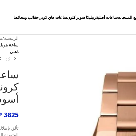
ع المنتجات
ساعات أصلية
ريبليكا سوبر كلون
ساعات هاي كوبي
حقائب ومحافظ
الرئيسية
/
سا
ساعة هوبلت
ذهبي
ساعة
كرونو
أسود
P
3825
تألق بإطلال
المتميزة ا