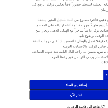
قة العملية لتمنحك حضوراً لافتاً يعكس ذوقك الرفيع في
زمان.
ذهبي فاخر:
مصنوع من الستانلستيل المتين ليمنحك
اً يدوم طويلاً مع راحة تامة أثناء ارتدائه على المعصم.
جذاب:
يوفر تناغماً ساحراً مع الهيكل الذهبي ويعزز من
ة الوقت بوضوح تام.
ية دقيقة:
تعمل بالبطارية لتضمن لك أعلى درجات الدقة
 قياس الوقت والاعتمادية اليومية.
عامين:
يضمن لك راحة البال التامة ضد عيوب الصناعة،
استفسار يرجى التواصل عبر رقمنا الموحد
010
+
إضافة إلى السلة
اشترِ الآن
إضافة إلى قائمة الرغبات