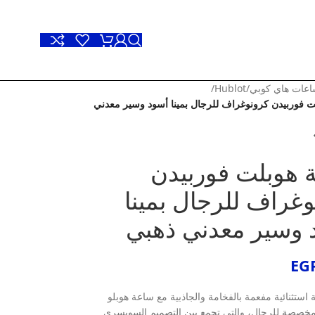
عات هاي كوبي
/
Hublot
/
 فوربيدن كرونوغراف للرجال بمينا أسود وسير معدني
 هوبلت فوربيدن
غراف للرجال بمينا
 وسير معدني ذهبي
EG
ة استثنائية مفعمة بالفخامة والجاذبية مع ساعة هوبلو
لمخصصة للرجال، والتي تجمع بين التصميم السويسري