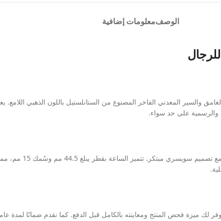
الوصف
معلومات إضافية
للرجال
غامق والسير المعدني الفاخر المصنوع من الستانلستيل باللون الذهبي اللامع. يع
ة والرسمية على حد سواء.
صُممت الساعة لتمنحك دقة م
ية.
 ميزة فحص المنتج ومعاينته بالكامل قبل الدفع. كما نقدم ضمانًا لمدة عامين