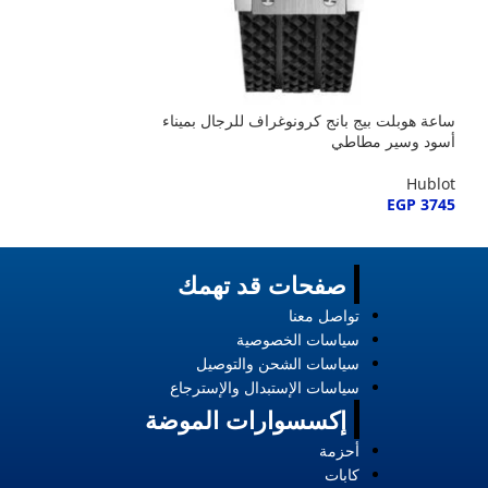
Hublot
EGP
3745
ساعة هوبلت بيج بانج كرونوغراف للرجال بميناء
أسود وسير مطاطي
Hublot
EGP
3745
صفحات قد تهمك
تواصل معنا
سياسات الخصوصية
سياسات الشحن والتوصيل
سياسات الإستبدال والإسترجاع
إكسسوارات الموضة
أحزمة
كابات