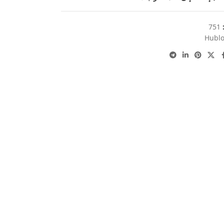
:
751
Hublo