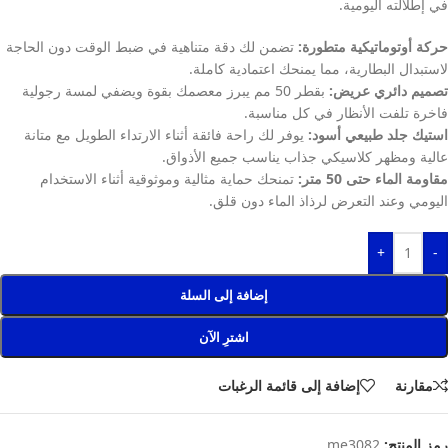
في إطلالته اليومية.
حركة أوتوماتيكية متطورة:
تضمن لك دقة متناهية في ضبط الوقت دون الحاجة
لاستبدال البطارية، مما يمنحك اعتمادية كاملة.
تصميم دائري عريض:
بقطر 50 مم يبرز معصمك بقوة ويضفي لمسة رجولية
فاخرة تلفت الأنظار في كل مناسبة.
استيك جلد طبيعي أسود:
يوفر لك راحة فائقة أثناء الارتداء الطويل مع متانة
عالية ومظهر كلاسيكي جذاب يناسب جميع الأذواق.
مقاومة الماء حتى 50 متر:
تمنحك حماية مثالية وموثوقية أثناء الاستخدام
اليومي وعند التعرض لرذاذ الماء دون قلق.
+
-
إضافة إلى السلة
اشترِ الآن
مقارنة
إضافة إلى قائمة الرغبات
رمز المنتج:
me3082