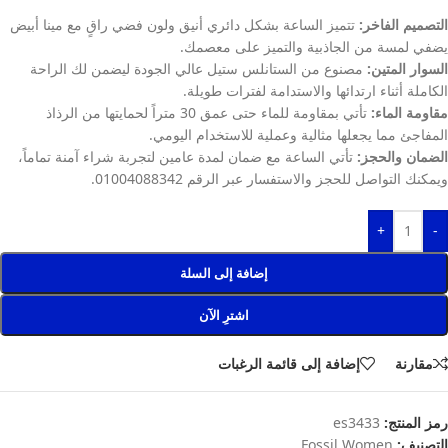
التصميم الفاخر:
تتميز الساعة بشكل دائري أنيق ولون فضي راقٍ مع مينا أبيض
يضفي لمسة من الجاذبية والتميز على معصمك.
السوار المتين:
مصنوع من الستانلس ستيل عالي الجودة ليضمن لك الراحة
الكاملة أثناء ارتدائها والاستدامة لفترات طويلة.
مقاومة الماء:
تأتي بمقاومة للماء حتى عمق 30 متراً لحمايتها من الرذاذ
المفاجئ مما يجعلها مثالية وعملية للاستخدام اليومي.
الضمان والحجز:
تأتي الساعة مع ضمان لمدة عامين لتجربة شراء آمنة تماماً،
ويمكنك التواصل للحجز والاستفسار عبر الرقم 01004088342.
+
-
إضافة إلى السلة
اشترِ الآن
مقارنة
إضافة إلى قائمة الرغبات
رمز المنتج:
es3433
التصنيف:
Fossil Women