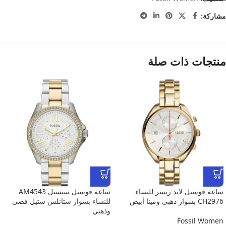
مشاركة:
منتجات ذات صلة
ساعة فوسيل لاند ريسر للنساء
ساعة فوسيل سيسيل AM4543
CH2976 بسوار ذهبي ومينا أبيض
للنساء بسوار ستانلس ستيل فضي
وذهبي
Fossil Women