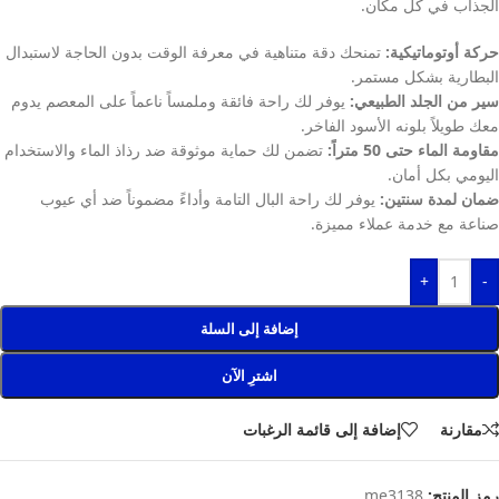
الجذاب في كل مكان.
حركة أوتوماتيكية:
تمنحك دقة متناهية في معرفة الوقت بدون الحاجة لاستبدال
البطارية بشكل مستمر.
سير من الجلد الطبيعي:
يوفر لك راحة فائقة وملمساً ناعماً على المعصم يدوم
معك طويلاً بلونه الأسود الفاخر.
مقاومة الماء حتى 50 متراً:
تضمن لك حماية موثوقة ضد رذاذ الماء والاستخدام
اليومي بكل أمان.
ضمان لمدة سنتين:
يوفر لك راحة البال التامة وأداءً مضموناً ضد أي عيوب
صناعة مع خدمة عملاء مميزة.
+
-
إضافة إلى السلة
اشترِ الآن
مقارنة
إضافة إلى قائمة الرغبات
رمز المنتج:
me3138