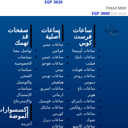
EGP
3620
Fossil Men
EGP
3600
EGP
4020
ساعات
ساعات
صفحات
فرست
أصلية
قد
كوبي
تهمك
ساعات ميني
ساعات أوميجا
فوكس
تواصل معنا
ساعات باتيك
ساعات جيس
سياسات
فيليب
ساعات هوجو
الخصوصية
ساعات هوبلت
بوس
سياسات
ساعات روجر
ساعات تومي
الشحن
ديبوس
هيلفيغر
والتوصيل
ساعات تاغ
ساعات امبريو
سياسات
هوير
ارماني
الإستبدال
ساعات بانيراي
ساعات فوسيل
والإسترجاع
ساعات رولكس
ساعات مايكل
إكسسوارات
ساعات جي
كورس
الموضة
شوك
ساعات ديزل
أحزمة
ساعات كاسيو
ساعات