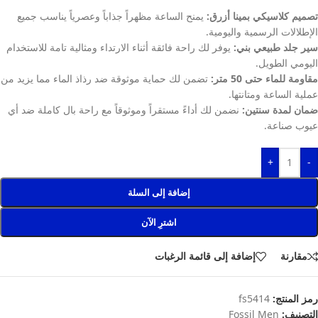
تصميم كلاسيكي بمينا أزرق:
يمنح الساعة مظهراً جذاباً وعصرياً يناسب جميع
الإطلالات الرسمية واليومية.
سير جلد طبيعي بني:
يوفر لك راحة فائقة أثناء الارتداء ومثالية تامة للاستخدام
اليومي الطويل.
مقاومة للماء حتى 50 متر:
تضمن لك حماية موثوقة ضد رذاذ الماء مما يزيد من
عملية الساعة ومتانتها.
ضمان لمدة سنتين:
نضمن لك أداءً مستقراً وموثوقاً مع راحة بال كاملة ضد أي
عيوب صناعة.
+
-
إضافة إلى السلة
اشترِ الآن
مقارنة
إضافة إلى قائمة الرغبات
رمز المنتج:
fs5414
التصنيف:
Fossil Men