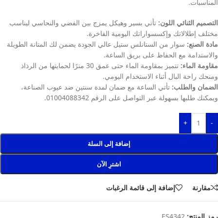
المناسبات.
التصميم الثنائي اللون:
تأتي بسير وهيكل يمزج بين الفضي والنحاسي ليناسب
مختلف إطلالاتك وإكسسواراتك اليومية الفاخرة.
مادة الصنع:
سوار من الستانلس ستيل عالي الجودة يضمن لك المتانة الطويلة
والاستدامة مع الحفاظ على بريق الساعة.
مقاومة الماء:
تتميز بمقاومة الماء حتى عمق 30 مترًا لحمايتها من الرذاذ
ومنحك راحة البال أثناء الاستخدام اليومي.
الضمان والطلب:
تأتي الساعة مع ضمان لمدة سنتين ضد عيوب الصناعة،
ويمكنك طلبها بسهولة عبر التواصل على الرقم 01004088342.
+
-
إضافة إلى السلة
اشترِ الآن
مقارنة
إضافة إلى قائمة الرغبات
رمز المنتج:
ES4342