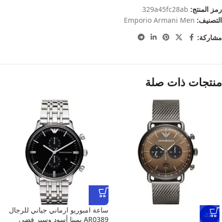
رمز المنتج:
329a45fc28ab
التصنيف:
Emporio Armani Men
مشاركة:
منتجات ذات صلة
ساعة امبوريو ارماني جياني للرجال
-23%
AR0389 بمينا أسود وسير فضي