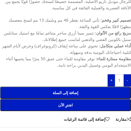
للرجال موديل تازيو الأصلية، المصممة خصيصًا لتمنحك حضورًا قويًا يجمع بين
الأناقة العصرية والعملية الفائقة في كل مناسبة.
تصميم كبير وفخم:
تأتي الساعة بقطر 46 مم وسُمك 13 مم لتمنح معصمك
مظهرًا لافتًا يعكس القوة والثقة.
مزيج رائع من الألوان:
تتميز بمينا أزرق ساحر متناغم تمامًا مع استيك ستانلس
ستيل باللونين الفضي والذهبي لتناسب جميع إطلالاتك.
أداء عملي متكامل:
تحتوي على ساعة إيقاف (كرونوغراف) وعرض لأيام الشهر
لتلبية احتياجاتك اليومية بدقة وسهولة.
مقاومة ممتازة للماء:
توفر مقاومة للماء حتى عمق 50 مترًا مما يحميها أثناء
الاستخدام اليومي وغسيل اليدين براحة تامة.
+
-
إضافة إلى السلة
اشترِ الآن
مقارنة
إضافة إلى قائمة الرغبات