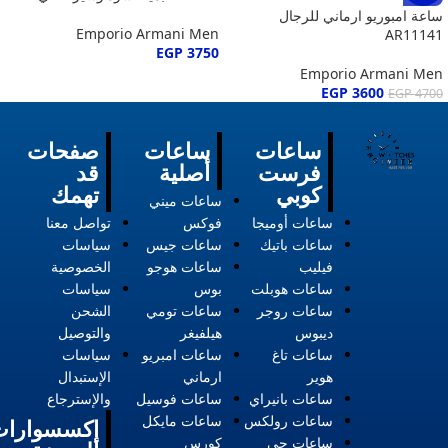
ساعة امبوريو ارماني للرجال
Emporio Armani Men
AR11141
EGP
3750
Emporio Armani Men
EGP
3600
EGP
4700
ساعات
ساعات
صفحات
فرست
أصلية
قد
كوبي
تهمك
ساعات ميني
ساعات أوميجا
فوكس
تواصل معنا
ساعات باتيك
ساعات جيس
سياسات
فيليب
ساعات هوجو
الخصوصية
ساعات هوبلت
بوس
سياسات
ساعات روجر
ساعات تومي
الشحن
ديبوس
هيلفيغر
والتوصيل
ساعات تاغ
ساعات امبريو
سياسات
هوير
ارماني
الإستبدال
ساعات بانيراي
ساعات فوسيل
والإسترجاع
ساعات رولكس
ساعات مايكل
إكسسوارات
ساعات جي
كورس