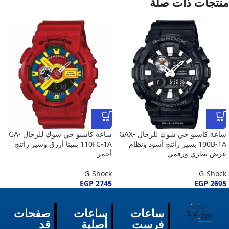
منتجات ذات صلة
ساعة كاسيو جي شوك للرجال GAX-
ساعة كاسيو جي شوك للرجال GA-
100B-1A بسير راتنج أسود ونظام
110FC-1A بمينا أزرق وسير راتنج
عرض نظري ورقمي
أحمر
G-Shock
G-Shock
EGP
2745
EGP
2695
ساعات
ساعات
صفحات
فرست
أصلية
قد