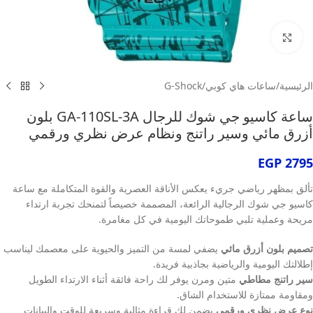
انقر للتكبير
الرئيسية
/
ساعات هاي كوبي
/
G-Shock
ساعة كاسيو جي شوك للرجال GA-110SL-3A بلون
أزرق مائي وسير راتنج ونظام عرض نظري ورقمي
EGP
2795
تألق بمظهر رياضي جريء يعكس الأناقة العصرية والقوة المتكاملة مع ساعة
كاسيو جي شوك الرجالية الرائعة، المصممة خصيصاً لتمنحك تجربة ارتداء
مريحة وعملية تلبي طموحاتك اليومية في كل مغامرة.
تصميم بلون أزرق مائي
يضفي لمسة من التميز والحيوية على معصمك ليناسب
إطلالتك اليومية والرياضية بجاذبية فريدة.
سير راتنج مطاطي
متين ومرن يوفر لك راحة فائقة أثناء الارتداء الطويل
ومقاومة ممتازة للاستخدام الشاق.
نوع عرض نظري ورقمي
يضمن لك قراءة مثالية وسريعة للوقت والبيانات