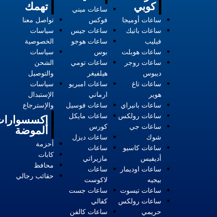
كوبي
تهمك
ساعات ميني
ساعات أوميجا
فوكس
تواصل معنا
ساعات باتيك
ساعات جيس
سياسات
فيليب
ساعات هوجو
الخصوصية
ساعات هوبلت
بوس
سياسات
ساعات روجر
ساعات تومي
الشحن
ديبوس
هيلفيغر
والتوصيل
ساعات تاغ
ساعات امبريو
سياسات
هوير
ارماني
الإستبدال
ساعات بانيراي
ساعات فوسيل
والإسترجاع
ساعات رولكس
ساعات مايكل
إكسسوارات
ساعات جي
كورس
الموضة
شوك
ساعات ديزل
أحزمة
ساعات كاسيو
ساعات
كابات
أديفيس
مازيراتي
محافظ
ساعات اوديمار
ساعات
حقائب رجالي
بيجيه
لاكوست
ساعات تيسوت
ساعات جست
ساعات رولكس
كفالي
حريمي
ساعات كالفن