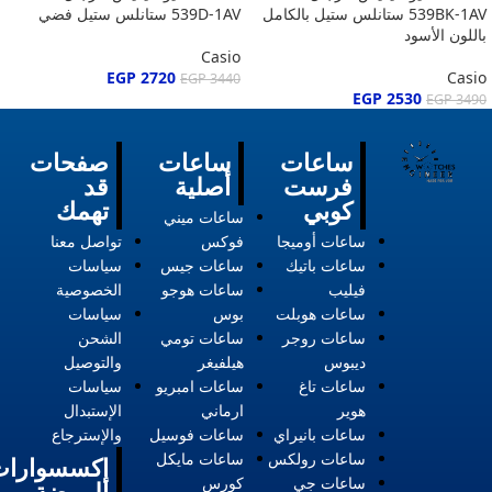
539BK-1AV ستانلس ستيل بالكامل
539D-1AV ستانلس ستيل فضي
باللون الأسود
Casio
EGP
2720
Casio
EGP
3440
EGP
2530
EGP
3490
ساعات
ساعات
صفحات
فرست
أصلية
قد
كوبي
تهمك
ساعات ميني
ساعات أوميجا
فوكس
تواصل معنا
ساعات باتيك
ساعات جيس
سياسات
فيليب
ساعات هوجو
الخصوصية
ساعات هوبلت
بوس
سياسات
ساعات روجر
ساعات تومي
الشحن
ديبوس
هيلفيغر
والتوصيل
ساعات تاغ
ساعات امبريو
سياسات
هوير
ارماني
الإستبدال
ساعات بانيراي
ساعات فوسيل
والإسترجاع
ساعات رولكس
ساعات مايكل
إكسسوارات
ساعات جي
كورس
الموضة