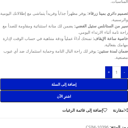
المناسبات.
تصميم دائري بمينا زرقاء:
يوفر مظهراً جذاباً وفريداً يتماشى مع إطلالاتك اليومية
والرسمية.
سير من الستانلس ستيل الفضي:
يضمن لك متانة استثنائية ومقاومة للصدأ مع
راحة تامة أثناء الارتداء اليومي.
خاصية ساعة الإيقاف:
تمنحك أداءً عملياً ودقة متناهية في حساب الوقت لإدارة
مهامك بفعالية.
ضمان لمدة سنتين:
يوفر لك راحة البال التامة وحماية استثمارك ضد أي عيوب
مصنعية.
+
-
إضافة إلى السلة
اشترِ الآن
مقارنة
إضافة إلى قائمة الرغبات
رمز المنتج:
CSIM-10396