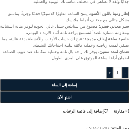
جذابًا وثقة لا تضاهى في مختلف مناسباتك اليومية والعملية.
إطار ومينا باللون الأسود:
يمنح الساعة مظهرًا كلاسيكيًا فخمًا وجريئًا يتناسق
بشكل مثالي مع مختلف أنماط ملابسك.
سير معدني فضي:
مصنوع من ستانلس ستيل عالي الجودة ليوفر متانة استثنائية
ومقاومة ممتازة للصدأ لتستمتع براحة تامة أثناء الارتداء اليومي.
خاصية ساعة إيقاف مدمجة:
تتيح لك حساب الأوقات والأنشطة بدقة عالية، مما
يضفي لمسة رياضية وعملية فائقة لتلبية احتياجاتك النشطة.
ضمان لمدة سنتين:
يوفر لك راحة بال تامة وحماية متكاملة ضد عيوب الصناعة
لضمان أداء الساعة الموثوق على المدى الطويل.
+
-
إضافة إلى السلة
اشترِ الآن
مقارنة
إضافة إلى قائمة الرغبات
رمز المنتج:
CSIM-10287