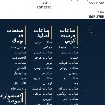
Casio
550D-7AV
EGP
2780
Casio
EGP
2755
ساعات
ساعات
صفحات
فرست
أصلية
قد
كوبي
تهمك
ساعات ميني
ساعات أوميجا
فوكس
تواصل معنا
ساعات باتيك
ساعات جيس
سياسات
فيليب
ساعات هوجو
الخصوصية
ساعات هوبلت
بوس
سياسات
ساعات روجر
ساعات تومي
الشحن
ديبوس
هيلفيغر
والتوصيل
ساعات تاغ
ساعات امبريو
سياسات
هوير
ارماني
الإستبدال
ساعات بانيراي
ساعات فوسيل
والإسترجاع
ساعات رولكس
ساعات مايكل
إكسسوارات
ساعات جي
كورس
الموضة
شوك
ساعات ديزل