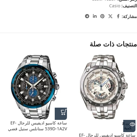
التصنيف:
Casio
مشاركة:
منتجات ذات صلة
ساعة كاسيو اديفيس للرجال EF-
نفدت ال
كمية
539D-1A2V ستانلس ستيل فضي
ساعة كاسيو اديفيس للرجال EF-