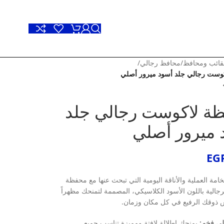
ائب ومحافظ
/
محافظ رجالي
/
وست رجالي جلد أسود ميرور أصلي
ة لاكوست رجالي جلد
 ميرور أصلي
EG
مة العملية والأناقة اليومية التي تبحث عنها مع محفظة
جالية باللون الأسود الكلاسيكي، المصممة لتمنحك مظهراً
س ذوقك الرفيع في كل مكان وزمان.
لي فخم:
يمنحك إطلالة لافتة ومميزة تناسب جميع