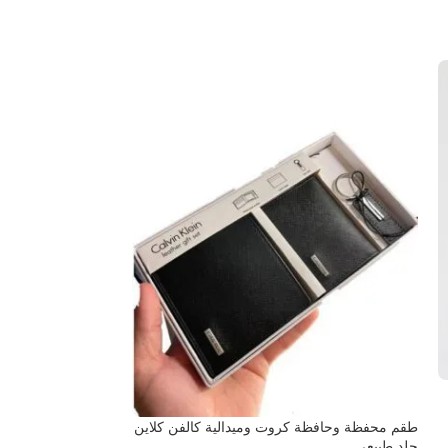
محفظة تومي هيلفيغ
محافظ رجالي
EGP
1920
طقم محفظة وحافظة كروت وميدالية كالفن كلاين
جلد طبيعي