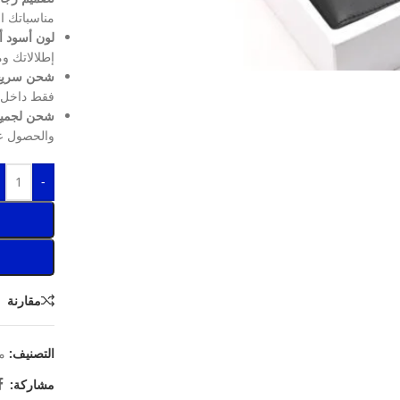
مناسباتك ال
لون أسود أ
إطلالاتك و
شحن سريع 
فقط داخل ا
شحن لجميع
والحصول عل
-
مقارنة
التصنيف:
م
مشاركة: