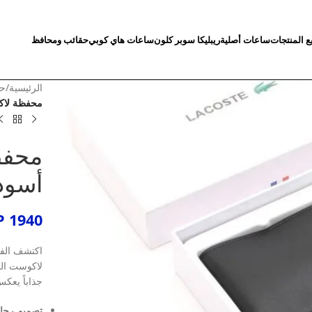
ع المنتجات
ساعات أصلية
ريبليكا سوبر كلون
ساعات هاي كوبي
حقائب ومحافظ
الرئيسية
/
حق
محفظة لاك
محفظ
أسود
P
1940
اكتشف الفخا
لاكوست الر
جذاباً يعك
تصميم رجا