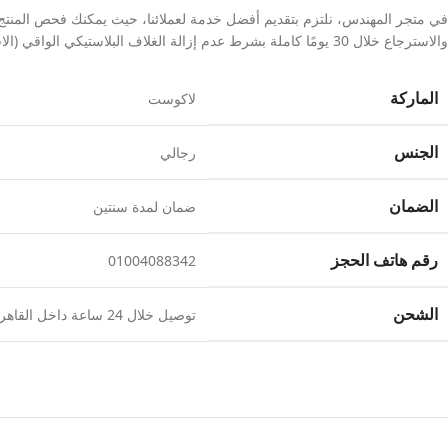
في متجر المهندس، نلتزم بتقديم أفضل خدمة لعملائنا، حيث يمكنك فحص المنتج بال
والاسترجاع خلال 30 يومًا كاملة بشرط عدم إزالة الغلاف البلاستيكي الواقي (الاسترتش) عن المنتج.
الماركة
لاكوست
الجنس
رجالي
الضمان
ضمان لمدة سنتين
رقم هاتف الحجز
01004088342
الشحن
توصيل خلال 24 ساعة داخل القاهرة والجيزة والإسكندرية وشحن لجميع محافظات مصر