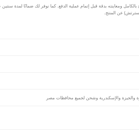
كامل ومعاينته بدقة قبل إتمام عملية الدفع. كما نوفر لك ضمانًا لمدة سنتين عل