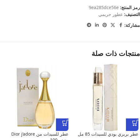
رمز المنتج:
9ea285dce56e
التصنيف:
عطور حريمي
مشاركة:
منتجات ذات صلة
عطر بربري بودي للسيدات 85 مل
عطر للسيدات من Dior j’adore
بحجم 100 مم