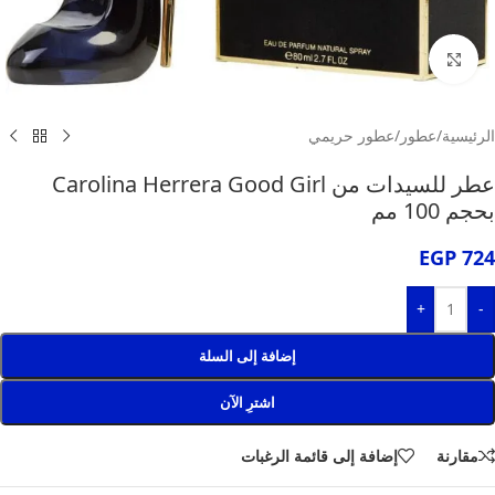
انقر للتكبير
الرئيسية
/
عطور
/
عطور حريمي
عطر للسيدات من Carolina Herrera Good Girl
بحجم 100 مم
EGP
724
+
-
إضافة إلى السلة
اشترِ الآن
مقارنة
إضافة إلى قائمة الرغبات