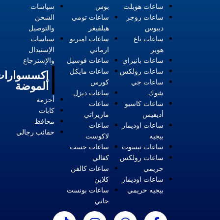
ساعات هوبلت
بوس
سياسات
ساعات روجر
ساعات تومي
الشحن
ديبوس
هيلفيغر
والتوصيل
ساعات تاغ
ساعات امبريو
سياسات
هوير
ارماني
الإستبدال
ساعات بانيراي
ساعات فوسيل
والإسترجاع
ساعات رولكس
ساعات مايكل
إكسسوارات
ساعات جي
كورس
الموضة
شوك
ساعات ديزل
أحزمة
ساعات كاسيو
ساعات
كابات
أديفيس
مازيراتي
محافظ
ساعات اوديمار
ساعات
حقائب رجالي
بيجيه
لاكوست
ساعات تيسوت
ساعات جست
ساعات رولكس
كفالي
حريمي
ساعات كالفن
ساعات اوديمار
كلاين
بيجيه حريمي
ساعات بونست
جاتي