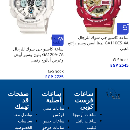
ساعة كاسيو جي شوك للرجال
نفدت ال
كمية
GA110CS-4A بمينا أبيض وسير راتنج
ذهبي
ساعة كاسيو جي شوك للرجال
GA120A-7A بلون وسير أبيض
G-Shock
وعرض أنالوج رقمي
EGP
2545
G-Shock
EGP
2725
ساعات
ساعات
صفحات
فرست
أصلية
قد
كوبي
تهمك
ساعات ميني
ساعات أوميجا
فوكس
تواصل معنا
ساعات باتيك
ساعات جيس
سياسات
فيليب
ساعات هوجو
الخصوصية