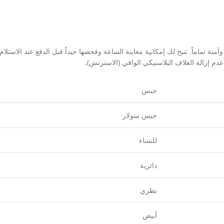
اماً. نتيح لك إمكانية معاينة الساعة وفحصها جيداً قبل الدفع عند الاستلام 
جيس
جيس سولار
للنساء
دائرية
نظري
أبيض