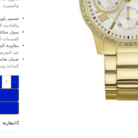
والمميزة.
تصميم بلون
والجاذبية ا
سوار ستان
للصدمات للا
مقاومة الماء حتى
عند التعرض 
ضمان شامل
الساعة ومقا
-
مقارنة