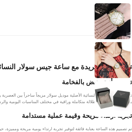
تألقي بأناقة فريدة مع ساعة جيس سولار النسائي
تصميم أنيق ينبض بالفخامة
تقدم لكِ ساعة جيس النسائية الأصلية موديل سولار مزيجاً ساحراً بين العصرية 
بشكل مثالي لتمنحك إطلالة متكاملة وراقية في مختلف المناسبات اليومية والر
تجربة ارتداء مريحة وقيمة عملية مستدامة
تم تصميم هذه الساعة بعناية فائقة لتوفير تجربة ارتداء يومية مريحة ومميزة، حي