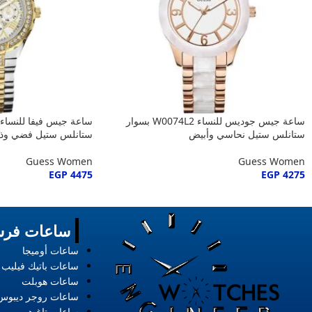
ساعة جيس جوديس للنساء W0074L2 بسوار
ستانلس ستيل نحاسي وأبيض
ستانلس ستيل فضي وذ
Guess Women
Guess Women
EGP
4475
EGP
4275
ساعات فرس
ساعات أوميجا
ساعات باتيك فيليب
ساعات هوبلت
ساعات روجر ديبوس
ساعات تاغ هوير