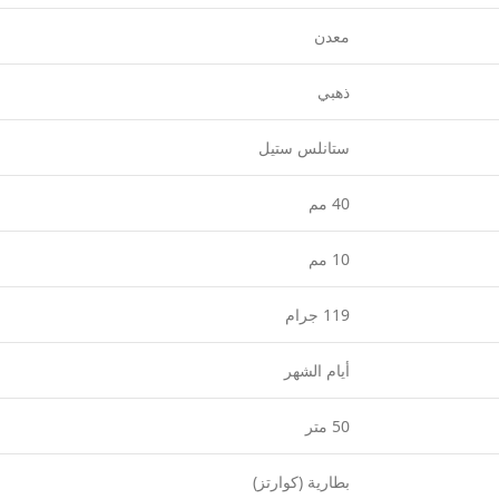
معدن
ذهبي
ستانلس ستيل
40 مم
10 مم
119 جرام
أيام الشهر
50 متر
بطارية (كوارتز)