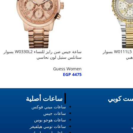
ساعة جيس فيفا للنساء W0111L5 بسوار
ساعة جيس صن رايز للنساء W0330L2 بسوار
هبي
ستانلس ستيل لون نحاسي
Guess Women
EGP
4475
ت كوبي
ساعات أصلية
ساعات ميني فوكس
ساعات جيس
ساعات هوجو بوس
ساعات تومي هيلفيغر
ساعات امبريو ارماني