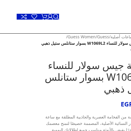
عات أصلية
/
Guess
/
Guess Women
/
W1069L2 بسوار ستانلس ستيل ذهبي
 جيس سولار للنساء
W1069L2 بسوار ستانلس
 ذهبي
EG
ة من الفخامة العصرية والجاذبية المطلقة مع ساعة
النسائية الأصلية، المصممة خصيصًا لتمنح معصمك
ًا يفيض بالأنوثة ويناسب جميع إطلالاتك اليومية