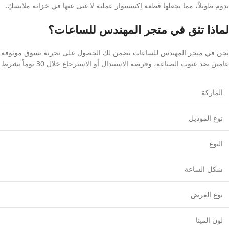
يدوم طويلاً، مما يجعلها قطعة إكسسوار عملية لا غنى عنها في خزانة ملابسكِ.
لماذا تثق في متجر المهندس للساعات؟
نحن في متجر المهندس للساعات نضمن لك الحصول على تجربة تسوق موثوقة وآمنة تم
عامين ضد عيوب الصناعة، وفرصة الاستبدال أو الاسترجاع خلال 30 يوماً بشرط عدم إزالة الغلاف البلاستيكي الواقي (الاسترتش).
الماركة
نوع الموديل
النوع
شكل الساعة
نوع العرض
لون المينا