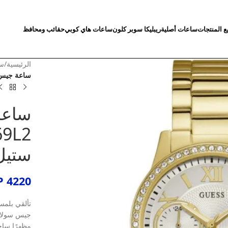
ع المنتجات
ساعات أصلية
ريبليكا سوبر كلون
ساعات هاي كوبي
حقائب ومحافظ
الرئيسية
/
سا
ساعة جيس سولار للنساء 
ساعة
ستيل
P
4220
تألقي بلمس
جيس سولار 
مظهرًا ساحر