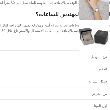
لك دقة فائقة في ضبط الوقت، بالإضافة إلى مقاومة للماء تصل إلى 30 متراً لحمايتها من رذاذ الماء اليومي، مما يضمن لكِ قطعة عملية وعالية الجودة تدوم طويلاً.
لماذا تثق في المهندس للساعات؟
يقدم متجر المهندس للساعات تجربة شراء آمنة وموثوقة تضمن لك راحة البال الك
عامين ضد عيوب الصناعة، بالإضافة إلى إمكانية الاستبدال والاسترجاع خلال 30 يوماً بشرط عدم إزالة الغلاف البلاستيكي الواقي.
الماركة
نوع الموديل
الجنس
شكل الساعة
نوع العرض
لون المينا