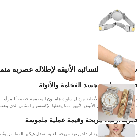
ساعة جيس النسائية الأنيقة لإطلالة عصرية متم
تصميم ساحر يجسد الفخامة والأنوثة
تألقي مع ساعة جيس الأصلية موديل ساوث هامبتون المصممة خصيصاً للمرأة الع
معصمك، مع مينا باللون الأبيض الأنيق، مما يجعلها الإكسسوار المثالي الذي يض
تجربة ارتداء مريحة وقيمة عملية ملموسة