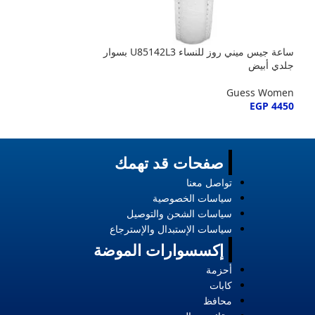
ساعة جيس ميني روز للنساء U85142L3 بسوار
جلدي أبيض
ستانلس ستيل لون 
Guess Women
Guess Women
EGP
4475
EGP
4450
صفحات قد تهمك
تواصل معنا
سياسات الخصوصية
سياسات الشحن والتوصيل
سياسات الإستبدال والإسترجاع
إكسسوارات الموضة
أحزمة
كابات
محافظ