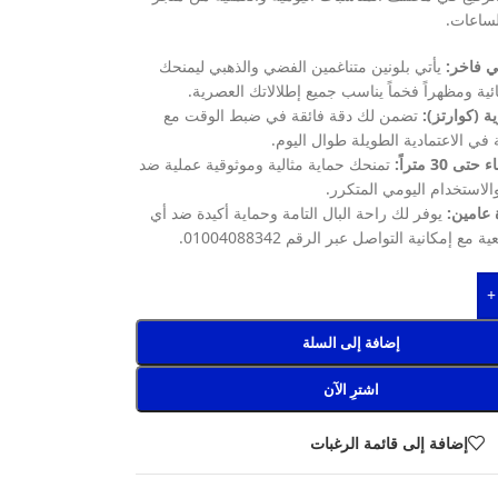
ساعات.
 فاخر:
يأتي بلونين متناغمين الفضي والذهبي ليمنحك
ائية ومظهراً فخماً يناسب جميع إطلالاتك العصرية.
ة (كوارتز):
تضمن لك دقة فائقة في ضبط الوقت مع
في الاعتمادية الطويلة طوال اليوم.
 30 متراً:
تمنحك حماية مثالية وموثوقية عملية ضد
والاستخدام اليومي المتكرر.
عامين:
يوفر لك راحة البال التامة وحماية أكيدة ضد أي
ع إمكانية التواصل عبر الرقم 01004088342.
+
إضافة إلى السلة
اشترِ الآن
إضافة إلى قائمة الرغبات