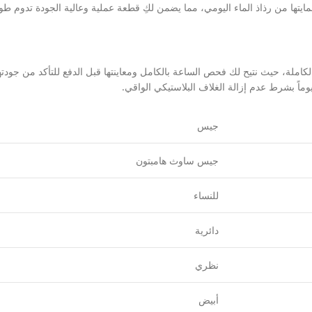
املة، حيث نتيح لك فحص الساعة بالكامل ومعاينتها قبل الدفع للتأكد من جودته
جيس
جيس ساوث هامبتون
للنساء
دائرية
نظري
أبيض