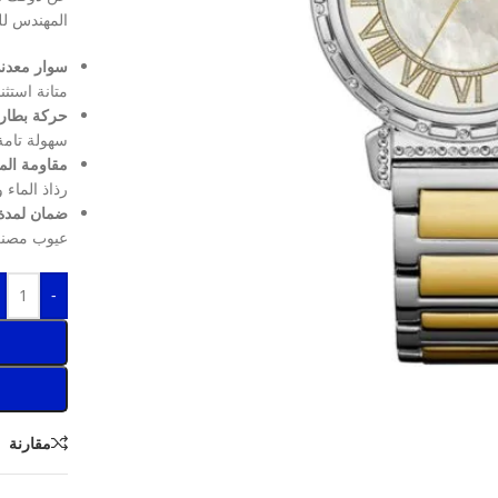
المهندس لل
سوار معدني
متانة استثن
حركة بطاري
سهولة تامة 
مقاومة الماء حتى
رذاذ الماء 
ضمان لمدة 
عيوب مصنعية م
-
مقارنة