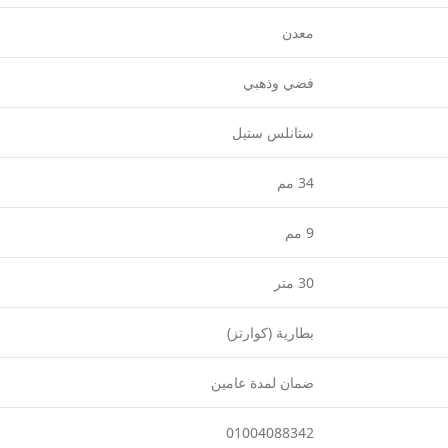
معدن
فضي وذهبي
ستانلس ستيل
34 مم
9 مم
30 متر
بطارية (كوارتز)
ضمان لمدة عامين
01004088342