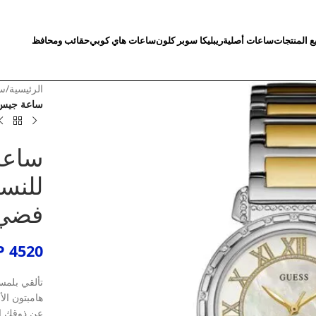
ع المنتجات
ساعات أصلية
ريبليكا سوبر كلون
ساعات هاي كوبي
حقائب ومحافظ
الرئيسية
/
سا
ساعة جيس ساوث هام
ساعة
فضي 
P
4520
تألقي بلمس
هامبتون الأ
عن ذوقك ال