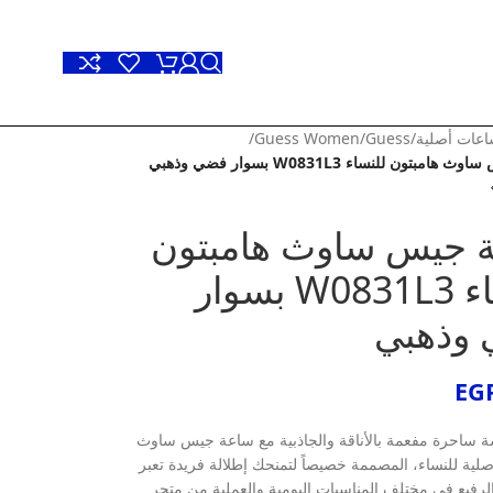
عات أصلية
/
Guess
/
Guess Women
/
بتون للنساء W0831L3 بسوار فضي وذهبي
 جيس ساوث هامبتون
للنساء W0831L3 بسوار
وذهبي
EG
ة ساحرة مفعمة بالأناقة والجاذبية مع ساعة جيس ساوث
صلية للنساء، المصممة خصيصاً لتمنحك إطلالة فريدة تعبر
رفيع في مختلف المناسبات اليومية والعملية من متجر