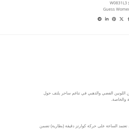
:
W0831L3
Guess Wome
ن اللونين الفضي والذهبي في تناغم ساحر يلتف حول
ة والخاصة.
مما يجعلها خفيفة ومثالية على المعصم طوال اليوم. تعتمد الساعة على حركة كوارتز دقيقة (بطارية) تضمن