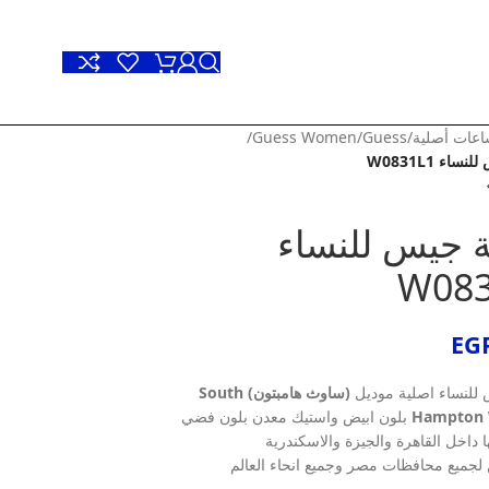
عات أصلية
/
Guess
/
Guess Women
/
اء W0831L1
 جيس للنساء
W083
EG
للنساء اصلية موديل
(ساوث هامبتون) South
Hampton 
بلون ابيض واستيك معدن بلون فضي
 داخل القاهرة والجيزة والاسكندرية
جميع محافظات مصر وجميع انحاء العالم