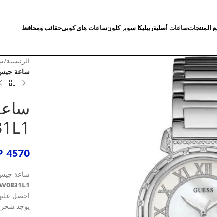
ع المنتجات
ساعات أصلية
ريبليكا سوبر كلون
ساعات هاي كوبي
حقائب ومحافظ
الرئيسية
/
سا
ساعة جيس للنس
ساعة
1L1
P
4570
ساعة جيس 
W0831L1
احصل عليها
يوجد شحن ل