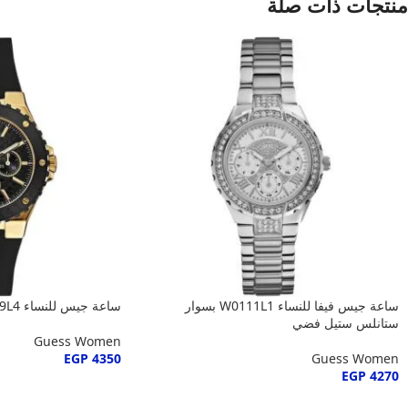
منتجات ذات صلة
ساعة جيس فيفا للنساء W0111L1 بسوار
ساعة جيس للنساء W0149L4
ستانلس ستيل فضي
Guess Women
EGP
4350
Guess Women
EGP
4270