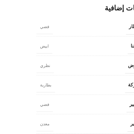
ت إضافية
ار
فضي
ا
ابيض
رض
نظري
كة
بطارية
ر
فضي
ر
معدن