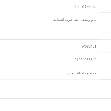
بطارية (كوارتز)
عام ونصف ضد عيوب الصناعة
———-
W0831L1
01004088342
جميع محافظات مصر