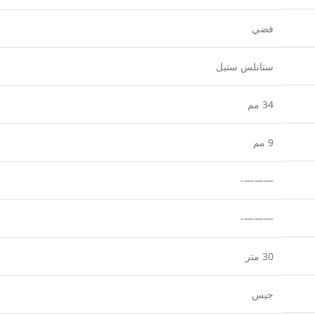
فضي
ستانلس ستيل
34 مم
9 مم
———-
———-
30 متر
جيس