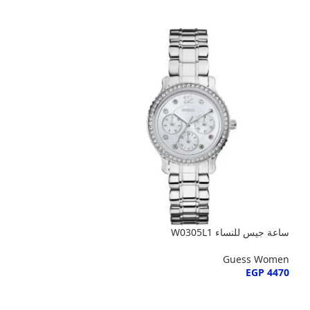
ساعة جيس للنساء W0305L1
ستانلس ستيل فضي
Guess Women
Guess Women
EGP
4470
EGP
4475