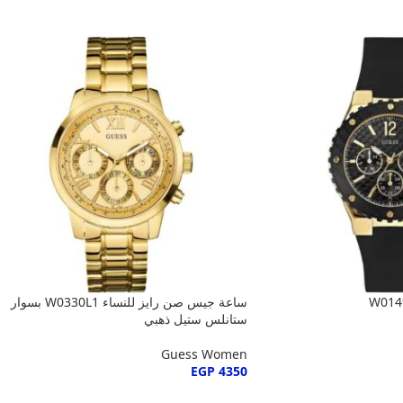
ساعة جيس صن رايز للنساء W0330L1 بسوار
ستانلس ستيل ذهبي
Guess Women
EGP
4350