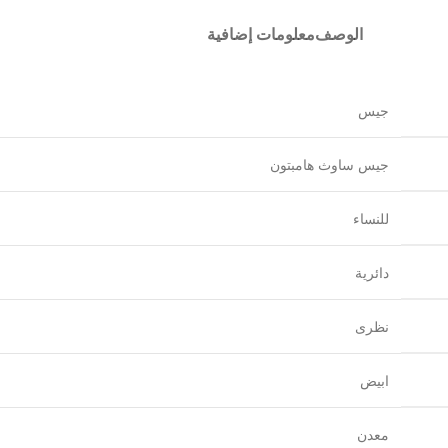
الوصف
معلومات إضافية
جيس
جيس ساوث هامبتون
للنساء
دائرية
نظرى
ابيض
معدن