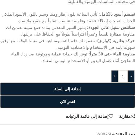
في مختلف المناسبات اليومية والعملية.
تصميم أسود بالكامل:
تأتي الساعة بلون إطار ومينا وسير باللون الأسود الملكي
الجذاب لتمنحك إطلالة فخمة وغامضة تتناسب تماماً مع جميع ملابسك.
ستانلس ستيل عالي الجودة:
يتميز السير المعدني بمادة صنع متينة تضمن لك
مقاومة ممتازة للصدأ وعمراً افتراضياً طويلاً مع الحفاظ على بريقها.
حركة بطارية (كوارتز):
تضمن لك دقة فائقة ومتناهية في ضبط الوقت مع توفير
سهولة تامة في الاستخدام والاعتمادية اليومية.
مقاومة الماء حتى 30 متراً:
توفر لك حماية عملية وموثوقة ضد رذاذ الماء
المفاجئ أثناء غسل اليدين أو الاستخدام اليومي المعتاد.
+
-
إضافة إلى السلة
اشترِ الآن
مقارنة
إضافة إلى قائمة الرغبات
رمز المنتج:
W0826L4