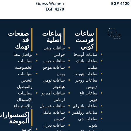
Guess Women
EGP
4120
EGP
4270
ساعات
ساعات
صفحات
فرست
أصلية
قد
كوبي
تهمك
ساعات ميني
ساعات أوميجا
فوكس
تواصل معنا
ساعات باتيك
ساعات جيس
سياسات
فيليب
ساعات هوجو
الخصوصية
ساعات هوبلت
بوس
سياسات
ساعات روجر
ساعات تومي
الشحن
ديبوس
هيلفيغر
والتوصيل
ساعات تاغ
ساعات امبريو
سياسات
هوير
ارماني
الإستبدال
ساعات بانيراي
ساعات فوسيل
والإسترجاع
ساعات رولكس
ساعات مايكل
إكسسوارات
ساعات جي
كورس
الموضة
شوك
ساعات ديزل
أحزمة