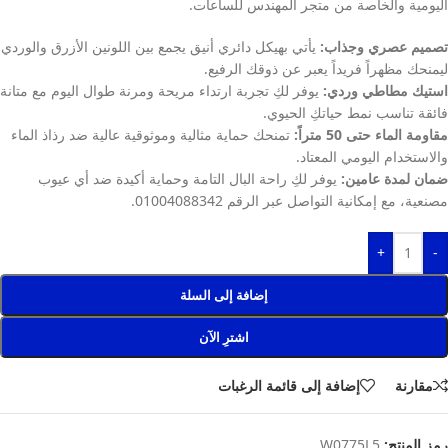
اليومية والخاصة من متجر المهندس للساعات.
تصميم عصري وجذاب:
يأتي بهيكل دائري أنيق يجمع بين اللونين الأزرق والوردي
ليمنحك مظهراً فريداً يعبر عن ذوقك الرفيع.
استيك مطاطي وردي:
يوفر لكِ تجربة ارتداء مريحة ومرنة طوال اليوم مع متانة
فائقة تناسب نمط حياتكِ الحيوي.
مقاومة الماء حتى 50 متراً:
تمنحك حماية مثالية وموثوقية عالية ضد رذاذ الماء
والاستخدام اليومي المعتاد.
ضمان لمدة عامين:
يوفر لكِ راحة البال التامة وحماية أكيدة ضد أي عيوب
مصنعية، مع إمكانية التواصل عبر الرقم 01004088342.
+
-
إضافة إلى السلة
اشترِ الآن
مقارنة
إضافة إلى قائمة الرغبات
رمز المنتج:
W0775L5