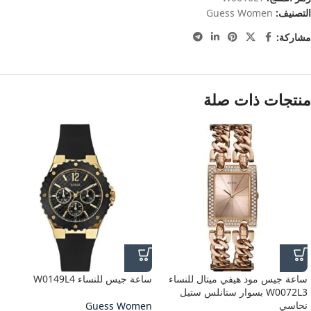
التصنيف:
Guess Women
مشاركة:
منتجات ذات صلة
ساعة جيس مود هيفي ميتال للنساء
ساعة جيس للنساء W0149L4
W0072L3 بسوار ستانلس ستيل
نحاسي
Guess Women