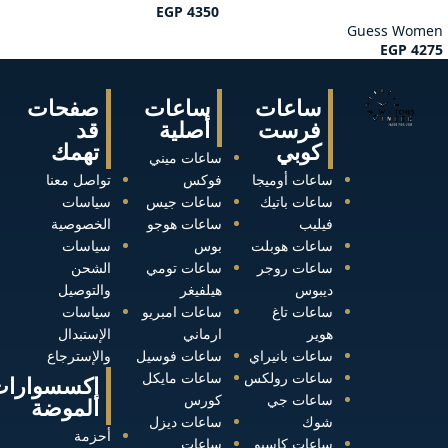
EGP
4350
Guess Women
EGP
4275
ساعات
ساعات
صفحات
فرست
أصلية
قد
كوبي
تهمك
ساعات ميني
ساعات أوميجا
فوكس
تواصل معنا
ساعات باتيك
ساعات جيس
سياسات
فيليب
ساعات هوجو
الخصوصية
ساعات هوبلت
بوس
سياسات
ساعات روجر
ساعات تومي
الشحن
ديبوس
هيلفيغر
والتوصيل
ساعات تاغ
ساعات امبريو
سياسات
هوير
ارماني
الإستبدال
ساعات بانيراي
ساعات فوسيل
والإسترجاع
ساعات رولكس
ساعات مايكل
إكسسوارات
ساعات جي
كورس
الموضة
شوك
ساعات ديزل
أحزمة
ساعات كاسيو
ساعات