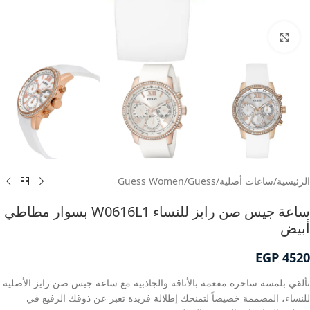
انقر للتكبير
الرئيسية
/
ساعات أصلية
/
Guess
/
Guess Women
ساعة جيس صن رايز للنساء W0616L1 بسوار مطاطي
أبيض
EGP
4520
تألقي بلمسة ساحرة مفعمة بالأناقة والجاذبية مع ساعة جيس صن رايز الأصلية
للنساء، المصممة خصيصاً لتمنحك إطلالة فريدة تعبر عن ذوقك الرفيع في