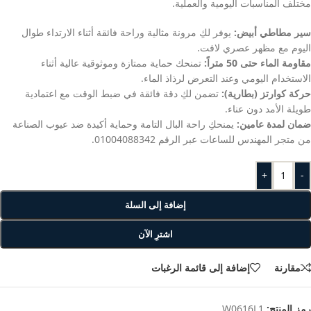
مختلف المناسبات اليومية والعملية.
سير مطاطي أبيض:
يوفر لكِ مرونة مثالية وراحة فائقة أثناء الارتداء طوال
اليوم مع مظهر عصري لافت.
مقاومة الماء حتى 50 متراً:
تمنحك حماية ممتازة وموثوقية عالية أثناء
الاستخدام اليومي وعند التعرض لرذاذ الماء.
حركة كوارتز (بطارية):
تضمن لكِ دقة فائقة في ضبط الوقت مع اعتمادية
طويلة الأمد دون عناء.
ضمان لمدة عامين:
يمنحكِ راحة البال التامة وحماية أكيدة ضد عيوب الصناعة
من متجر المهندس للساعات عبر الرقم 01004088342.
+
-
إضافة إلى السلة
اشترِ الآن
مقارنة
إضافة إلى قائمة الرغبات
رمز المنتج:
W0616L1