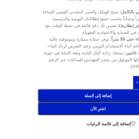
 بالكامل:
يمنح الهيكل والسير المعدني الفضي الساعة
اً وجذاباً يناسب جميع إطلالاتك اليومية والرسمية.
ز (بطارية):
تضمن لك دقة فائقة في ضبط الوقت مع
في الصيانة والاعتمادية الطويلة.
 50 متراً:
توفر حماية ممتازة وموثوقية عالية
عة أثناء الاستخدام اليومي وعند التعرض لرذاذ الماء.
عامين:
يمنحك راحة البال التامة وثقة كاملة في جودة
ائها الموثوق من متجر المهندس للساعات عبر الرقم
010
+
إضافة إلى السلة
اشترِ الآن
إضافة إلى قائمة الرغبات