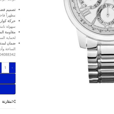
تصميم فضي
مظهراً فاخر
حركة كوارت
سهولة تامة 
مقاومة الماء حتى
لحماية السا
ضمان لمدة 
الساعة وأد
04088342.
-
مقارنة