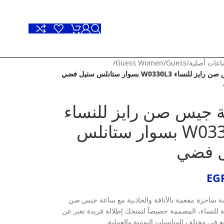
عات أصلية
/
Guess
/
Guess Women
/
ساء W0330L3 بسوار ستانلس ستيل فضي
 جيس صن رايز للنساء
W0330L3 بسوار ستانلس
 فضي
EG
ة ساحرة مفعمة بالأناقة والجاذبية مع ساعة جيس صن
ة للنساء، المصممة خصيصاً لتمنحك إطلالة فريدة تعبر عن
ع في مختلف المناسبات اليومية والعملية.