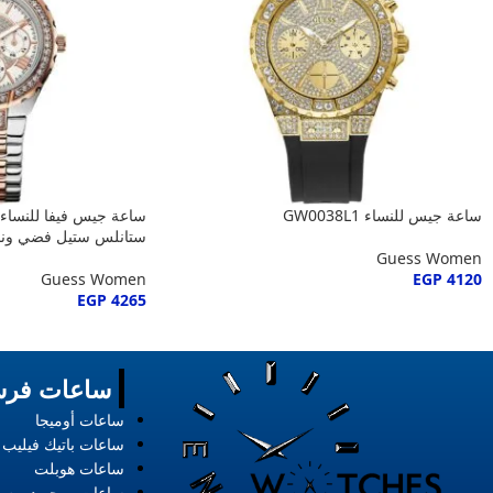
ساعة جيس للنساء GW0038L1
ستانلس ستيل فضي ون
Guess Women
Guess Women
EGP
4120
EGP
4265
ساعات فرس
ساعات أوميجا
ساعات باتيك فيليب
ساعات هوبلت
ساعات روجر ديبوس