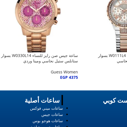
ساعة جيس فيفا للنساء W0111L4 بسوار
ساعة جيس صن رايز للنساء W0330L14 بسوار
حاسي
ستانلس ستيل نحاسي ومينا وردي
Guess Women
EGP
4375
ت كوبي
ساعات أصلية
ساعات ميني فوكس
ساعات جيس
ساعات هوجو بوس
ساعات تومي هيلفيغر