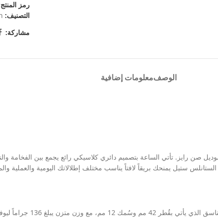
رمز المنتج
التصنيف:
n
مشاركة:
الوصف
معلومات إضافية
موديل صن رايز. تأتي الساعة بتصميم دائري كلاسيكي رائع يجمع بين الفخامة و
انلس ستيل يمنحك بريقاً لافتاً يناسب مختلف إطلالاتك اليومية والعملية والم
تقدم لكِ هذه الساعة تجربة ارتداء م