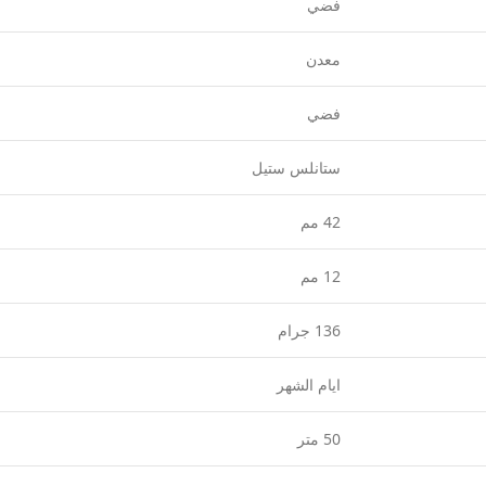
فضي
معدن
فضي
ستانلس ستيل
42 مم
12 مم
136 جرام
ايام الشهر
50 متر