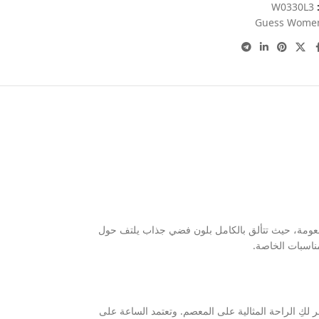
:
W0330L3
Guess Wome
النعومة، حيث تتألق بالكامل بلون فضي جذاب يلتف حول
ناسبات الخاصة.
متازة وثابتة طوال اليوم بفضل تصميمها المتناسق الذي يأتي بقُطر 42 مم وسُمك 12 مم، مع وزن متزن يبلغ 136 جراماً ليوفر لكِ الراحة المثالية على المعصم. وتعتمد الساعة على