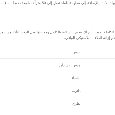
حركة كوارتز دقيقة (بطارية) تضمن لكِ دقة فائقة في ضبط الوقت واعتمادية طو
املة، حيث نتيح لكِ فحص الساعة بالكامل ومعاينتها قبل الدفع للتأكد من جودت
جيس
جيس صن رايز
للنساء
دائرية
نظري