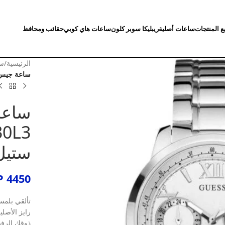
ع المنتجات
ساعات أصلية
ريبليكا سوبر كلون
ساعات هاي كوبي
حقائب ومحافظ
الرئيسية
/
سا
ساعة جيس صن رايز للن
ساعة
ستيل
P
4450
تألقي بلمس
رايز الأصلي
ذوقك الرفي