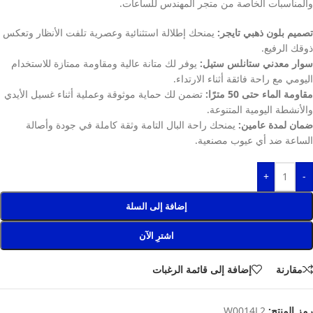
والمناسبات الخاصة من متجر المهندس للساعات.
تصميم بلون ذهبي تايجر:
يمنحك إطلالة استثنائية وعصرية تلفت الأنظار وتعكس
ذوقك الرفيع.
سوار معدني ستانلس ستيل:
يوفر لك متانة عالية ومقاومة ممتازة للاستخدام
اليومي مع راحة فائقة أثناء الارتداء.
مقاومة الماء حتى 50 مترًا:
تضمن لك حماية موثوقة وعملية أثناء غسيل الأيدي
والأنشطة اليومية المتنوعة.
ضمان لمدة عامين:
يمنحك راحة البال التامة وثقة كاملة في جودة وأصالة
الساعة ضد أي عيوب مصنعية.
+
-
إضافة إلى السلة
اشترِ الآن
مقارنة
إضافة إلى قائمة الرغبات
رمز المنتج:
W0014L2