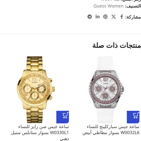
التصنيف:
Guess Women
مشاركة:
منتجات ذات صلة
ساعة جيس سباركلينج للنساء
ساعة جيس صن رايز للنساء
W0032L6 بسوار مطاطي أبيض
W0330L1 بسوار ستانلس ستيل
ذهبي