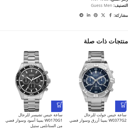
التصنيف:
Guess Men
مشاركة:
منتجات ذات صلة
ساعة جيس جولت للرجال
ساعة جيس تشيسر للرجال
W0377G2 بمينا أزرق وسوار فضي
W0170G1 بمينا أسود وسوار فضي
من الستانلس ستيل