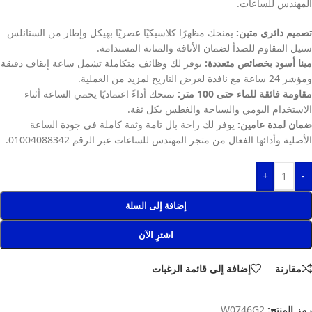
المهندس للساعات.
تصميم دائري متين:
يمنحك مظهرًا كلاسيكيًا عصريًا بهيكل وإطار من الستانلس
ستيل المقاوم للصدأ لضمان الأناقة والمتانة المستدامة.
مينا أسود بخصائص متعددة:
يوفر لك وظائف متكاملة تشمل ساعة إيقاف دقيقة
ومؤشر 24 ساعة مع نافذة لعرض التاريخ لمزيد من العملية.
مقاومة فائقة للماء حتى 100 متر:
تمنحك أداءً اعتماديًا يحمي الساعة أثناء
الاستخدام اليومي والسباحة والغطس بكل ثقة.
ضمان لمدة عامين:
يوفر لك راحة بال تامة وثقة كاملة في جودة الساعة
الأصلية وأدائها الفعال من متجر المهندس للساعات عبر الرقم 01004088342.
+
-
إضافة إلى السلة
اشترِ الآن
مقارنة
إضافة إلى قائمة الرغبات
رمز المنتج:
W0746G2