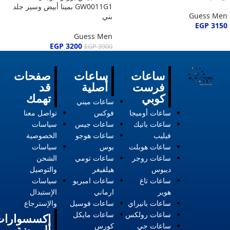
GW0011G1 بمينا أبيض وسير جلد
Guess Men
بني
EGP
3150
Guess Men
EGP
3200
EGP
3900
ساعات
ساعات
صفحات
فرست
أصلية
قد
كوبي
تهمك
ساعات ميني
ساعات أوميجا
فوكس
تواصل معنا
ساعات باتيك
ساعات جيس
سياسات
فيليب
ساعات هوجو
الخصوصية
ساعات هوبلت
بوس
سياسات
ساعات روجر
ساعات تومي
الشحن
ديبوس
هيلفيغر
والتوصيل
ساعات تاغ
ساعات امبريو
سياسات
هوير
ارماني
الإستبدال
ساعات بانيراي
ساعات فوسيل
والإسترجاع
ساعات رولكس
ساعات مايكل
إكسسوارات
ساعات جي
كورس
الموضة