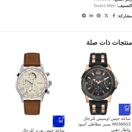
التصنيف:
Guess Men
مشاركة:
منتجات ذات صلة
ساعة جيس اوسيس للرجال
-18%
W0366G3 بسير مطاطي أسود
وإطار ذهبي
ساعة جيس بورتر للرجال