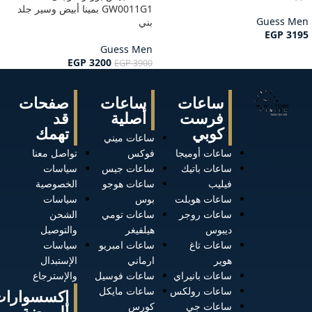
GW0011G1 بمينا أبيض وسير جلد
Guess Men
بني
EGP
3195
Guess Men
EGP
3200
EGP
3900
ساعات
ساعات
صفحات
فرست
أصلية
قد
كوبي
تهمك
ساعات ميني
ساعات أوميجا
فوكس
تواصل معنا
ساعات باتيك
ساعات جيس
سياسات
فيليب
ساعات هوجو
الخصوصية
ساعات هوبلت
بوس
سياسات
ساعات روجر
ساعات تومي
الشحن
ديبوس
هيلفيغر
والتوصيل
ساعات تاغ
ساعات امبريو
سياسات
هوير
ارماني
الإستبدال
ساعات بانيراي
ساعات فوسيل
والإسترجاع
ساعات رولكس
ساعات مايكل
إكسسوارات
ساعات جي
كورس
الموضة