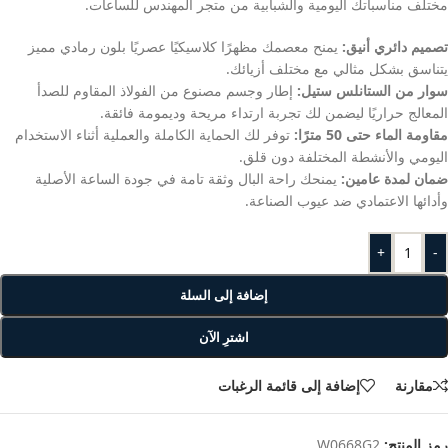
مختلف مناسباتك اليومية والشبابية من متجر المهندس للساعات.
تصميم دائري أنيق:
يمنح معصمك مظهرًا كلاسيكيًا عصريًا بلون رمادي مميز
يتناسق بشكل مثالي مع مختلف أزيائك.
سوار من الستانلس ستيل:
إطار وجسم مصنوع من الفولاذ المقاوم للصدأ
المعالج حراريًا ليضمن لك تجربة ارتداء مريحة وديمومة فائقة.
مقاومة الماء حتى 50 مترًا:
توفر لك الحماية الكاملة والعملية أثناء الاستخدام
اليومي والأنشطة المختلفة دون قلق.
ضمان لمدة عامين:
يمنحك راحة البال وثقة تامة في جودة الساعة الأصلية
وأدائها الاعتمادي ضد عيوب الصناعة.
+
-
إضافة إلى السلة
اشترِ الآن
مقارنة
إضافة إلى قائمة الرغبات
رمز المنتج:
W0668G2