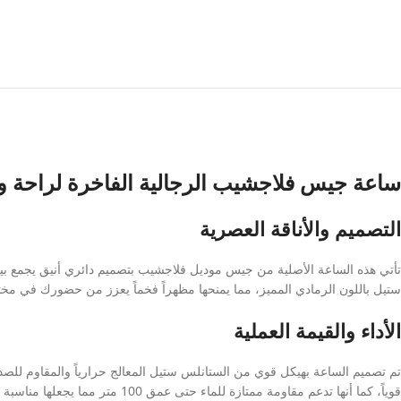
ساعة جيس فلاجشيب الرجالية الفاخرة لراحة وأن
التصميم والأناقة العصرية
تأتي هذه الساعة الأصلية من جيس موديل فلاجشيب بتصميم دائري أنيق يجمع بين 
ستيل باللون الرمادي المميز، مما يمنحها مظهراً فخماً يعزز من حضورك في مختل
الأداء والقيمة العملية
قوياً، كما أنها تدعم مقاومة ممتازة للماء حتى عمق 100 متر مما يجعلها مناسبة للاستخدام اليومي والغطس. تعمل الساعة بحركة بطارية كوارتز دقيقة تضمن لك كفاءة عالية في معرفة الوقت بدقة.