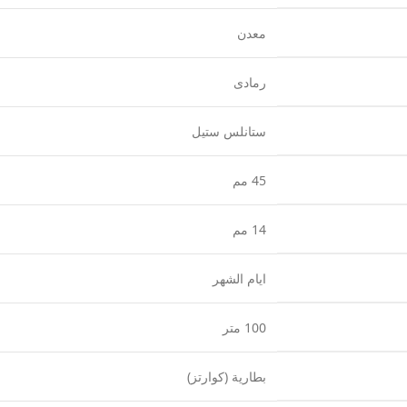
معدن
رمادى
ستانلس ستيل
45 مم
14 مم
ايام الشهر
100 متر
بطارية (كوارتز)