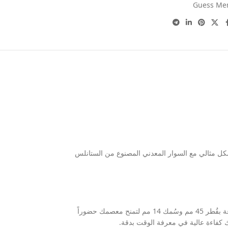
Guess Me
بشكل مثالي مع السوار المعدني المصنوع من الستانلس
تم تصميم الساعة بهيكل قوي من الستانلس ستيل المعالج حرارياً والمقاوم للصدأ ليوفر متانة فائقة واستدامة ممتازة مع الاستخدام اليومي المستمر. تأتي الساعة بقُطر 45 مم وسُمك 14 مم لتمنح معصمك حضوراً