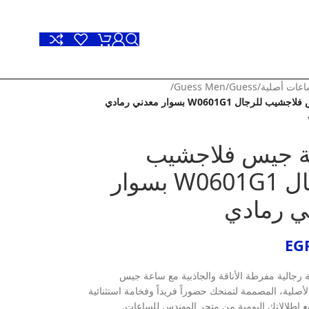
عات أصلية
/
Guess
/
Guess Men
/
لرجال W0601G1 بسوار معدني رمادي
 جيس فلاجشيب
للرجال W0601G1 بسوار
ي رمادي
EG
ة رجالية مفرطة الأناقة والجاذبية مع ساعة جيس
أصلية، المصممة لتمنحك حضوراً فريداً وفخامة استثنائية
 إطلالاتك اليومية من متجر المهندس للساعات.