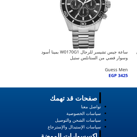
ق
ساعة جيس تشيسر للرجال W0170G1 بمينا أسود
وسوار فضي من الستانلس ستيل
وسوار ذهبي
Guess Men
Guess Men
EGP
3445
EGP
3425
صفحات قد تهمك
تواصل معنا
سياسات الخصوصية
سياسات الشحن والتوصيل
سياسات الإستبدال والإسترجاع
إكسسوارات الموضة