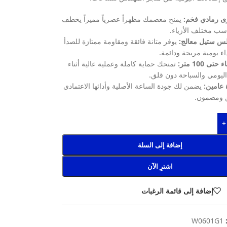
ى رمادي فخم:
يمنح معصمك مظهراً عصرياً مميزاً يخطف
اسب مختلف الأزياء.
س ستيل معالج:
يوفر متانة فائقة ومقاومة ممتازة للصدأ
اء يومية مريحة ودائمة.
ى 100 متر:
تمنحك حماية كاملة وعملية عالية أثناء
اليومي والسباحة دون قلق.
عامين:
يضمن لك جودة الساعة الأصلية وأدائها الاعتمادي
 ومضمون.
+
إضافة إلى السلة
اشترِ الآن
إضافة إلى قائمة الرغبات
:
W0601G1