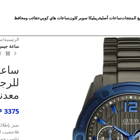
ع المنتجات
ساعات أصلية
ريبليكا سوبر كلون
ساعات هاي كوبي
حقائب ومحافظ
الرئيسية
/
سا
ساعة جيس فلاجشيب ل
ساعة
معدن
P
3375
تميز بإطلال
فلاجشيب ال
تناسب جميع