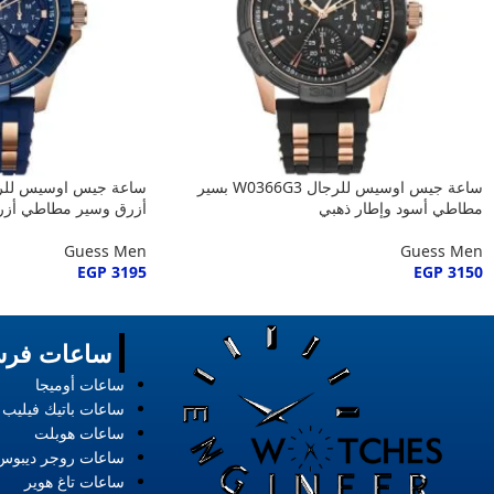
ساعة جيس اوسيس للرجال W0366G3 بسير
مطاطي أسود وإطار ذهبي
أزرق وسير مطاطي أزر
Guess Men
Guess Men
EGP
3195
EGP
3150
ساعات فرس
ساعات أوميجا
ساعات باتيك فيليب
ساعات هوبلت
ساعات روجر ديبوس
ساعات تاغ هوير