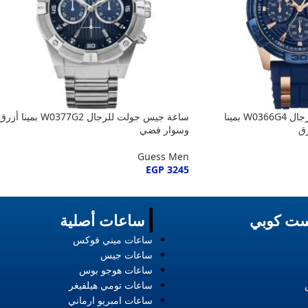
ساعة جيس اوسيس للرجال W0366G4 بمينا
ساعة جيس جولت للرجال W0377G2 بمينا أزر
ق
وسوار فضي
Guess Men
EGP
3245
ت كوبي
ساعات أصلية
ساعات ميني فوكس
ساعات جيس
ساعات هوجو بوس
ساعات تومي هيلفيغر
ساعات امبريو ارماني