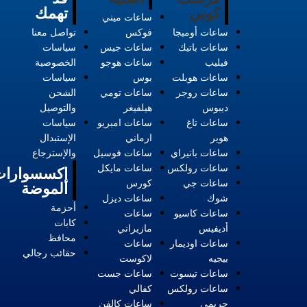
كوبي
تهمك
ساعات ميني
ساعات أوميجا
فوكس
تواصل معنا
ساعات باتيك
ساعات جيس
سياسات
فيليب
ساعات هوجو
الخصوصية
ساعات هوبلت
بوس
سياسات
ساعات روجر
ساعات تومي
الشحن
ديبوس
هيلفيغر
والتوصيل
ساعات تاغ
ساعات امبريو
سياسات
هوير
ارماني
الإستبدال
ساعات بانيراي
ساعات فوسيل
والإسترجاع
ساعات رولكس
ساعات مايكل
إكسسوارات
ساعات جي
كورس
الموضة
شوك
ساعات ديزل
أحزمة
ساعات كاسيو
ساعات
كابات
أديفيس
مازيراتي
محافظ
ساعات اوديمار
ساعات
حقائب رجالي
بيجيه
لاكوست
ساعات تيسوت
ساعات جست
ساعات رولكس
كفالي
حريمي
ساعات كالفن