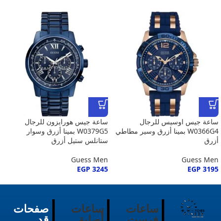
ساعة جيس اوسيس للرجال
ساعة جيس هورايزون للرجال
W0366G4 بمينا أزرق وسير مطاطي
W0379G5 بمينا أزرق وسوار
أزرق
ستانلس ستيل أزرق
Guess Men
Guess Men
EGP
3245
EGP
3195
ساعات
ساعات
صفحات
فرست
أصلية
قد