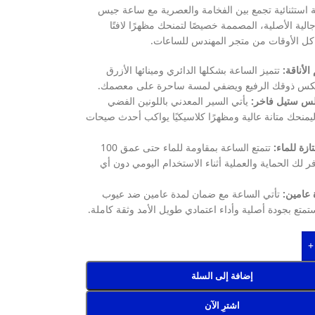
لة استثنائية تجمع بين الفخامة والعصرية مع ساعة جيس
لية الأصلية، المصممة خصيصًا لتمنحك مظهرًا لافتًا
 كل الأوقات من متجر المهندس للساعات.
الأناقة:
تتميز الساعة بشكلها الدائري ومينائها الأزرق
عكس ذوقك الرفيع ويضفي لمسة ساحرة على معصمك.
لس ستيل فاخر:
يأتي السير المعدني باللونين الفضي
يمنحك متانة عالية ومظهرًا كلاسيكيًا يواكب أحدث صيحات
زة للماء:
تتمتع الساعة بمقاومة للماء حتى عمق 100
ر لك الحماية والعملية أثناء الاستخدام اليومي دون أي
عامين:
تأتي الساعة مع ضمان لمدة عامين ضد عيوب
تمتع بجودة أصلية وأداء اعتمادي طويل الأمد وثقة كاملة.
+
إضافة إلى السلة
اشترِ الآن