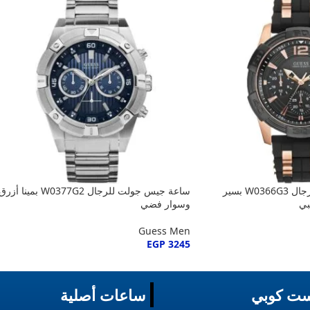
ساعة جيس اوسيس للرجال W0366G3 بسير
ساعة جيس جولت للرجال W0377G2 بمينا أزر
بي
وسوار فضي
Guess Men
EGP
3245
ت كوبي
ساعات أصلية