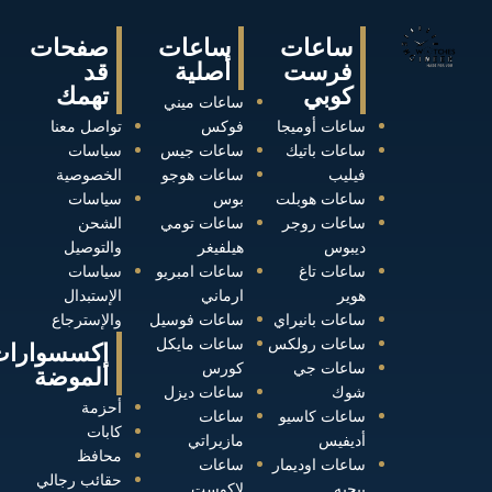
ساعات
ساعات
صفحات
فرست
أصلية
قد
كوبي
تهمك
ساعات ميني
ساعات أوميجا
فوكس
تواصل معنا
ساعات باتيك
ساعات جيس
سياسات
فيليب
ساعات هوجو
الخصوصية
ساعات هوبلت
بوس
سياسات
ساعات روجر
ساعات تومي
الشحن
ديبوس
هيلفيغر
والتوصيل
ساعات تاغ
ساعات امبريو
سياسات
هوير
ارماني
الإستبدال
ساعات بانيراي
ساعات فوسيل
والإسترجاع
ساعات رولكس
ساعات مايكل
إكسسوارات
ساعات جي
كورس
الموضة
شوك
ساعات ديزل
أحزمة
ساعات كاسيو
ساعات
كابات
أديفيس
مازيراتي
محافظ
ساعات اوديمار
ساعات
حقائب رجالي
بيجيه
لاكوست