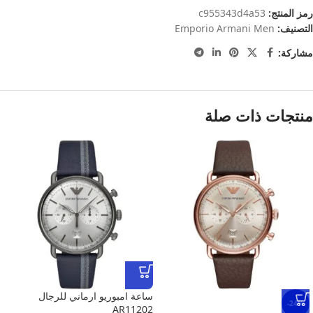
رمز المنتج:
c955343d4a53
التصنيف:
Emporio Armani Men
مشاركة:
منتجات ذات صلة
ساعة امبوريو ارماني للرجال
-24%
AR11202