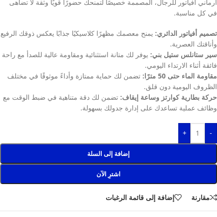
ارماني أفياتور للرجال، المصممة خصيصًا لتمنحك حضورًا قويًا وثقة لا تضاهى
في كل مناسبة.
تصميم أفياتور الدائري:
يمنح معصمك مظهرًا كلاسيكيًا جذابًا يعكس ذوقك الرفيع
وأناقتك العصرية.
سير ستانلس ستيل بني:
يوفر لك متانة استثنائية ومقاومة عالية للصدأ مع راحة
فائقة أثناء الارتداء اليومي.
مقاومة الماء حتى 50 مترًا:
تضمن لك حماية ممتازة وأداءً موثوقًا في مختلف
الظروف اليومية دون قلق.
حركة بطارية كوارتز وساعة إيقاف:
تضمن لك دقة متناهية في ضبط الوقت مع
وظائف عملية تساعدك على إدارة جدولك بسهولة.
+
-
إضافة إلى السلة
اشترِ الآن
مقارنة
إضافة إلى قائمة الرغبات