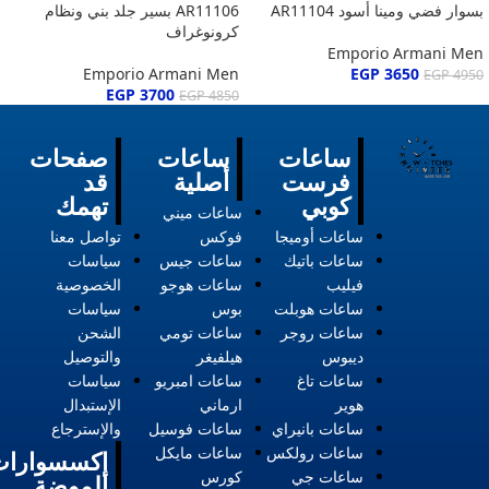
بسوار فضي ومينا أسود AR11104
AR11106 بسير جلد بني ونظام
كرونوغراف
Emporio Armani Men
Emporio Armani Men
EGP
3650
EGP
4950
EGP
3700
EGP
4850
ساعات
ساعات
صفحات
فرست
أصلية
قد
كوبي
تهمك
ساعات ميني
ساعات أوميجا
فوكس
تواصل معنا
ساعات باتيك
ساعات جيس
سياسات
فيليب
ساعات هوجو
الخصوصية
ساعات هوبلت
بوس
سياسات
ساعات روجر
ساعات تومي
الشحن
ديبوس
هيلفيغر
والتوصيل
ساعات تاغ
ساعات امبريو
سياسات
هوير
ارماني
الإستبدال
ساعات بانيراي
ساعات فوسيل
والإسترجاع
ساعات رولكس
ساعات مايكل
إكسسوارات
ساعات جي
كورس
الموضة