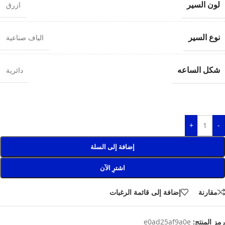
لون السير
ازرق
نوع السير
الياف صناعية
شكل الساعه
دائرية
+
-
إضافة إلى السلة
اشترِ الآن
مقارنة
إضافة إلى قائمة الرغبات
رمز المنتج:
e0ad25af9a0e